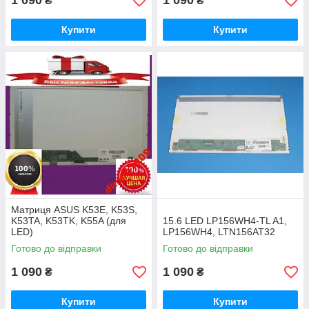
1 090
1 090
₴
₴
Купити
Купити
Матриця ASUS K53E, K53S,
K53TA, K53TK, K55A (для
15.6 LED LP156WH4-TL A1,
LED)
LP156WH4, LTN156AT32
Готово до відправки
Готово до відправки
1 090
1 090
₴
₴
Купити
Купити