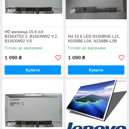
HD матрица 15.6 lcd
B156XT02.2, B156XW02 V.2,
Hd 15.6 LED N156BGE-L21,
B156XW02 V.6
N156B6-L0A, N156B6-L0B
Готово до відправки
Готово до відправки
1 090
1 090
₴
₴
Купити
Купити