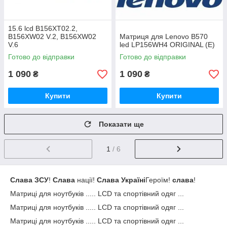
15.6 lcd B156XT02.2,
B156XW02 V.2, B156XW02
Матриця для Lenovo B570
V.6
led LP156WH4 ORIGINAL (E)
Готово до відправки
Готово до відправки
1 090
1 090
₴
₴
Купити
Купити
Показати ще
1
/ 6
Слава ЗСУ
!
Слава
нації!
Слава Україні
Героїм!
слава
!
Матриці для ноутбуків ..... LCD та спортівний одяг ...
Матриці для ноутбуків ..... LCD та спортівний одяг ...
Матриці для ноутбуків ..... LCD та спортівний одяг ...