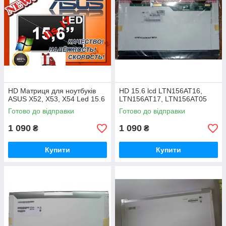
HD Матриця для ноутбуків
HD 15.6 lcd LTN156AT16,
ASUS X52, X53, X54 Led 15.6
LTN156AT17, LTN156AT05
Готово до відправки
Готово до відправки
1 090
1 090
₴
₴
Купити
Купити