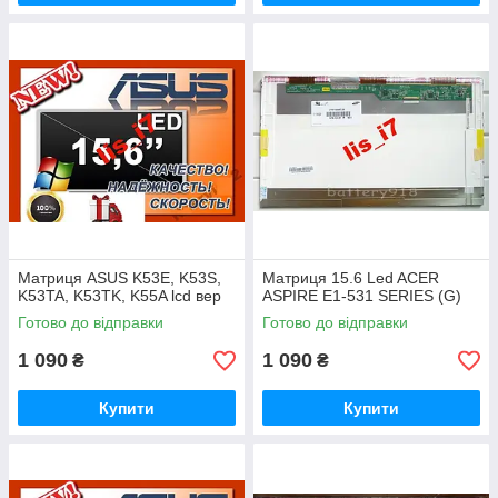
Матриця ASUS K53E, K53S,
Матриця 15.6 Led ACER
K53TA, K53TK, K55A lcd вер
ASPIRE E1-531 SERIES (G)
Готово до відправки
Готово до відправки
1 090
1 090
₴
₴
Купити
Купити