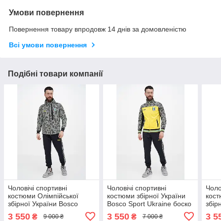
Умови повернення
Повернення товару впродовж 14 днів за домовленістю
Всі умови повернення
Подібні товари компанії
Чоловічі спортивні
Чоловічі спортивні
Чоло
костюми Олімпійської
костюми збірної України
кост
збірної України Bosco
Bosco Sport Ukraine боско
збір
Sport Ukraine боско спорт
спорт Україна S
Spor
3 550
3 550
3 5
₴
₴
9 000 ₴
7 000 ₴
Україна s класік
жовті/yellow
Укра