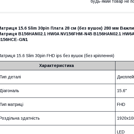
будь-який товар не п
атриця 15.6 Slim 30pin Плата 28 см (без вушок) 280 мм Важ
Матриця B156HAN02.1 HW0A NV156FHM-N45 B156HAN02.1 HW6
N156HCE-GN1
атриця 15.6 Slim 30pin FHD ips без вушок (без кріплення)
Характеристика
Тип деталі
Дисплей
Діагональ
15.6"
Тип матриці
FHD
Роздільна здатність
1920x10
LED