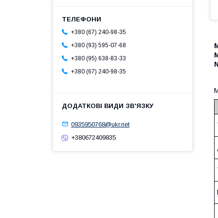
+380 (67) 240-98-35
М
+380 (93) 595-07-68
+380 (95) 638-83-33
+380 (67) 240-98-35
М
0935950768@ukr.net
+380672409835