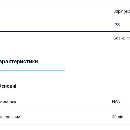
30pin(eD
IPS
Без кріп
арактеристики
Основні
иробник
HAN
ип роз'єму
30 pin