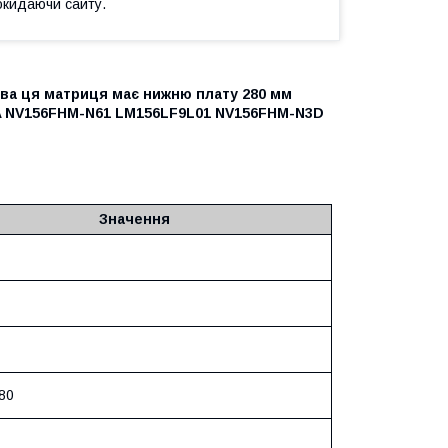
окидаючи сайту.
лива ця матриця має нижню плату 280 мм
A NV156FHM-N61 LM156LF9L01 NV156FHM-N3D
Значення
80