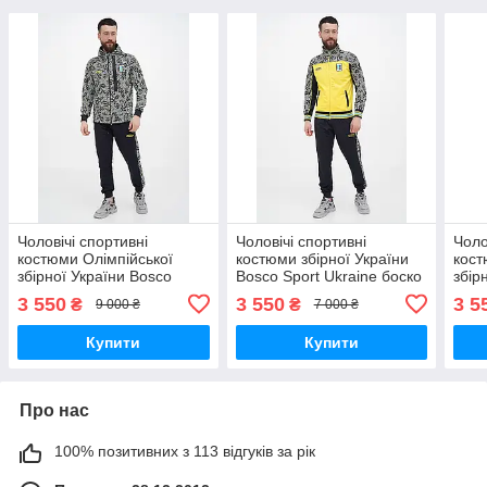
Чоловічі спортивні
Чоловічі спортивні
Чоло
костюми Олімпійської
костюми збірної України
кост
збірної України Bosco
Bosco Sport Ukraine боско
збір
Sport Ukraine боско спорт
спорт Україна S
Spor
3 550
3 550
3 5
₴
₴
9 000 ₴
7 000 ₴
Україна s класік
жовті/yellow
Укра
Купити
Купити
Про нас
100% позитивних з 113 відгуків за рік