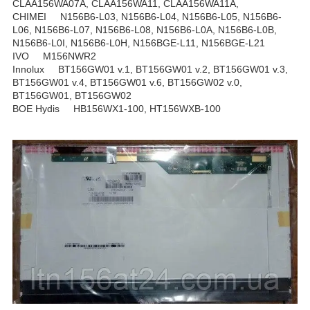
CLAA156WA07A, CLAA156WA11, CLAA156WA11A,
CHIMEI N156B6-L03, N156B6-L04, N156B6-L05, N156B6-
L06, N156B6-L07, N156B6-L08, N156B6-L0A, N156B6-L0B,
N156B6-L0I, N156B6-L0H, N156BGE-L11, N156BGE-L21
IVO M156NWR2
Innolux BT156GW01 v.1, BT156GW01 v.2, BT156GW01 v.3,
BT156GW01 v.4, BT156GW01 v.6, BT156GW02 v.0,
BT156GW01, BT156GW02
BOE Hydis HB156WX1-100, HT156WXB-100