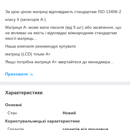
За цією ціною матриці відповідають стандартам ISO 13406-2
класу II (категорія А-)
Матриця А- може мати пікселя (від 9 шт.) або засвічення, що
не впливає на якість і відповідає міжнародним стандартам
якості матриць...
Наша компанія рекомендує купувати
матриці (LCD) тільки А+
Якщо потрібна матриця А+ звертайтеся до менеджера...
Приховати
Характеристики
Основні
Стан
Новий
Користувальницькі характеристики
Гарантія
гарантія від продавця