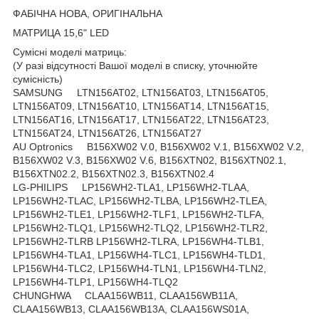
ФАБІЧНА НОВА, ОРИГІНАЛЬНА
МАТРИЦА 15,6" LED
Сумісні моделі матриць:
(У разі відсутності Вашої моделі в списку, уточнюйте
сумісність)
SAMSUNG LTN156AT02, LTN156AT03, LTN156AT05,
LTN156AT09, LTN156AT10, LTN156AT14, LTN156AT15,
LTN156AT16, LTN156AT17, LTN156AT22, LTN156AT23,
LTN156AT24, LTN156AT26, LTN156AT27
AU Optronics B156XW02 V.0, B156XW02 V.1, B156XW02 V.2,
B156XW02 V.3, B156XW02 V.6, B156XTN02, B156XTN02.1,
B156XTN02.2, B156XTN02.3, B156XTN02.4
LG-PHILIPS LP156WH2-TLA1, LP156WH2-TLAA,
LP156WH2-TLAC, LP156WH2-TLBA, LP156WH2-TLEA,
LP156WH2-TLE1, LP156WH2-TLF1, LP156WH2-TLFA,
LP156WH2-TLQ1, LP156WH2-TLQ2, LP156WH2-TLR2,
LP156WH2-TLRB LP156WH2-TLRA, LP156WH4-TLB1,
LP156WH4-TLA1, LP156WH4-TLC1, LP156WH4-TLD1,
LP156WH4-TLC2, LP156WH4-TLN1, LP156WH4-TLN2,
LP156WH4-TLP1, LP156WH4-TLQ2
CHUNGHWA CLAA156WB11, CLAA156WB11A,
CLAA156WB13, CLAA156WB13A, CLAA156WS01A,