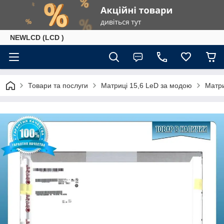
NEWLCD (LCD )
Товари та послуги
Матриці 15,6 LeD за модою
Матри