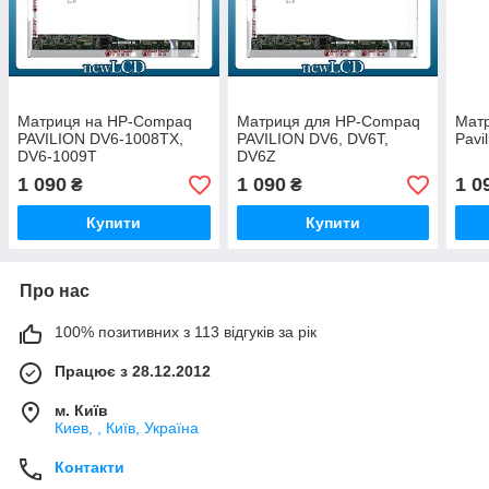
Матриця на HP-Compaq
Матриця для HP-Compaq
Мат
PAVILION DV6-1008TX,
PAVILION DV6, DV6T,
Pavi
DV6-1009T
DV6Z
1 090
1 090
1 0
₴
₴
Купити
Купити
Про нас
100% позитивних з 113 відгуків за рік
Працює з 28.12.2012
м. Київ
Киев, , Київ, Україна
Контакти