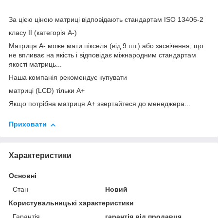
За цією ціною матриці відповідають стандартам ISO 13406-2
класу II (категорія А-)
Матриця А- може мати пікселя (від 9 шт.) або засвічення, що
не впливає на якість і відповідає міжнародним стандартам
якості матриць...
Наша компанія рекомендує купувати
матриці (LCD) тільки А+
Якщо потрібна матриця А+ звертайтеся до менеджера...
Приховати
Характеристики
Основні
Стан
Новий
Користувальницькі характеристики
Гарантія
гарантія від продавця