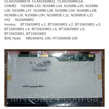
CLAA156WA07A, CLAA156WA11, CLAA156WA11A,
CHIMEI N156B6-L03, N156B6-L04, N156B6-L05, N156B6-
L06, N156B6-L07, N156B6-L08, N156B6-L0A, N156B6-L0B,
N156B6-L0I, N156B6-L0H, N156BGE-L11, N156BGE-L21
IVO M156NWR2
Innolux BT156GW01 v.1, BT156GW01 v.2, BT156GW01 v.3,
BT156GW01 v.4, BT156GW01 v.6, BT156GW02 v.0,
BT156GW01, BT156GW02
BOE Hydis HB156WX1-100, HT156WXB-100