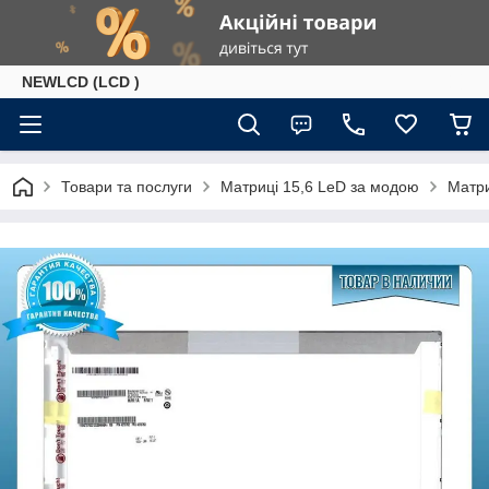
NEWLCD (LCD )
Товари та послуги
Матриці 15,6 LeD за модою
Матри