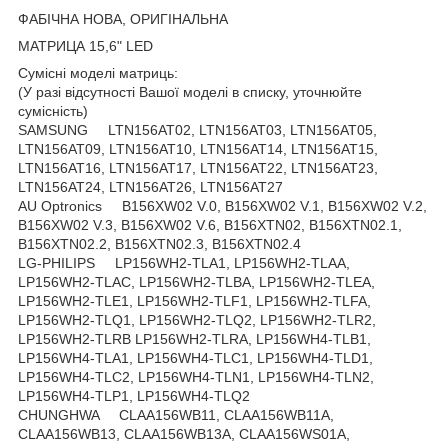
ФАБІЧНА НОВА, ОРИГІНАЛЬНА
МАТРИЦА 15,6" LED
Сумісні моделі матриць:
(У разі відсутності Вашої моделі в списку, уточнюйте
сумісність)
SAMSUNG LTN156AT02, LTN156AT03, LTN156AT05,
LTN156AT09, LTN156AT10, LTN156AT14, LTN156AT15,
LTN156AT16, LTN156AT17, LTN156AT22, LTN156AT23,
LTN156AT24, LTN156AT26, LTN156AT27
AU Optronics B156XW02 V.0, B156XW02 V.1, B156XW02 V.2,
B156XW02 V.3, B156XW02 V.6, B156XTN02, B156XTN02.1,
B156XTN02.2, B156XTN02.3, B156XTN02.4
LG-PHILIPS LP156WH2-TLA1, LP156WH2-TLAA,
LP156WH2-TLAC, LP156WH2-TLBA, LP156WH2-TLEA,
LP156WH2-TLE1, LP156WH2-TLF1, LP156WH2-TLFA,
LP156WH2-TLQ1, LP156WH2-TLQ2, LP156WH2-TLR2,
LP156WH2-TLRB LP156WH2-TLRA, LP156WH4-TLB1,
LP156WH4-TLA1, LP156WH4-TLC1, LP156WH4-TLD1,
LP156WH4-TLC2, LP156WH4-TLN1, LP156WH4-TLN2,
LP156WH4-TLP1, LP156WH4-TLQ2
CHUNGHWA CLAA156WB11, CLAA156WB11A,
CLAA156WB13, CLAA156WB13A, CLAA156WS01A,