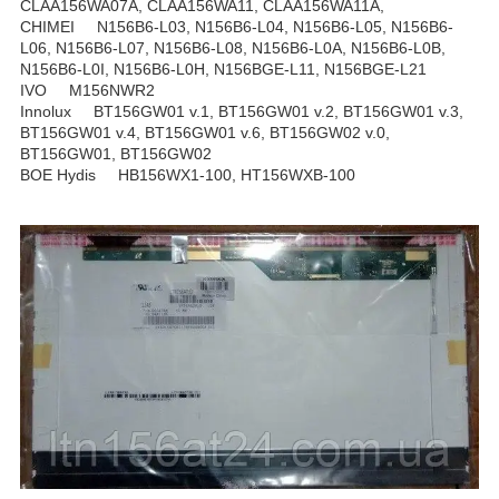
CLAA156WA07A, CLAA156WA11, CLAA156WA11A,
CHIMEI N156B6-L03, N156B6-L04, N156B6-L05, N156B6-
L06, N156B6-L07, N156B6-L08, N156B6-L0A, N156B6-L0B,
N156B6-L0I, N156B6-L0H, N156BGE-L11, N156BGE-L21
IVO M156NWR2
Innolux BT156GW01 v.1, BT156GW01 v.2, BT156GW01 v.3,
BT156GW01 v.4, BT156GW01 v.6, BT156GW02 v.0,
BT156GW01, BT156GW02
BOE Hydis HB156WX1-100, HT156WXB-100