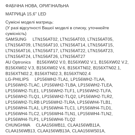
ФАБІЧНА НОВА, ОРИГІНАЛЬНА
МАТРИЦА 15,6" LED
Сумісні моделі матриць:
(У разі відсутності Вашої моделі в списку, уточнюйте
сумісність)
SAMSUNG LTN156AT02, LTN156AT03, LTN156AT05,
LTN156AT09, LTN156AT10, LTN156AT14, LTN156AT15,
LTN156AT16, LTN156AT17, LTN156AT22, LTN156AT23,
LTN156AT24, LTN156AT26, LTN156AT27
AU Optronics B156XW02 V.0, B156XW02 V.1, B156XW02 V.2,
B156XW02 V.3, B156XW02 V.6, B156XTN02, B156XTN02.1,
B156XTN02.2, B156XTN02.3, B156XTN02.4
LG-PHILIPS LP156WH2-TLA1, LP156WH2-TLAA,
LP156WH2-TLAC, LP156WH2-TLBA, LP156WH2-TLEA,
LP156WH2-TLE1, LP156WH2-TLF1, LP156WH2-TLFA,
LP156WH2-TLQ1, LP156WH2-TLQ2, LP156WH2-TLR2,
LP156WH2-TLRB LP156WH2-TLRA, LP156WH4-TLB1,
LP156WH4-TLA1, LP156WH4-TLC1, LP156WH4-TLD1,
LP156WH4-TLC2, LP156WH4-TLN1, LP156WH4-TLN2,
LP156WH4-TLP1, LP156WH4-TLQ2
CHUNGHWA CLAA156WB11, CLAA156WB11A,
CLAA156WB13, CLAA156WB13A, CLAA156WS01A,