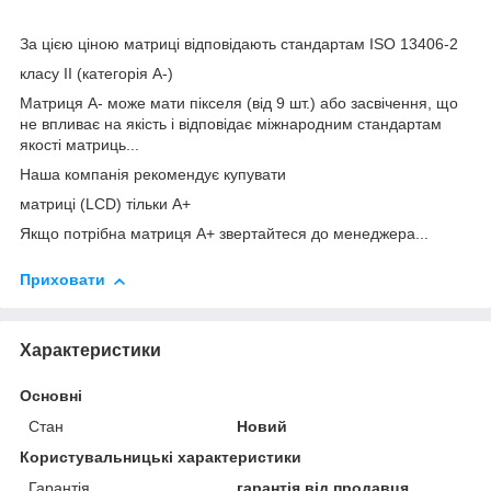
За цією ціною матриці відповідають стандартам ISO 13406-2
класу II (категорія А-)
Матриця А- може мати пікселя (від 9 шт.) або засвічення, що
не впливає на якість і відповідає міжнародним стандартам
якості матриць...
Наша компанія рекомендує купувати
матриці (LCD) тільки А+
Якщо потрібна матриця А+ звертайтеся до менеджера...
Приховати
Характеристики
Основні
Стан
Новий
Користувальницькі характеристики
Гарантія
гарантія від продавця