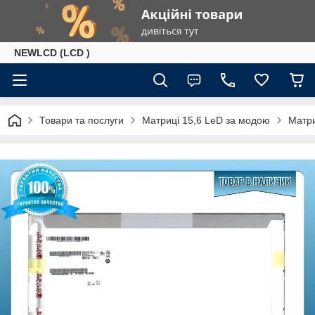
NEWLCD (LCD )
Товари та послуги
Матриці 15,6 LeD за модою
Матри