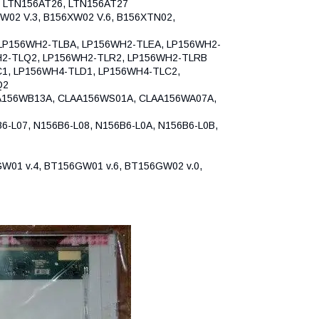
, LTN156AT26, LTN156AT27
W02 V.3, B156XW02 V.6, B156XTN02,
LP156WH2-TLBA, LP156WH2-TLEA, LP156WH2-
H2-TLQ2, LP156WH2-TLR2, LP156WH2-TLRB
1, LP156WH4-TLD1, LP156WH4-TLC2,
Q2
56WB13A, CLAA156WS01A, CLAA156WA07A,
-L07, N156B6-L08, N156B6-L0A, N156B6-L0B,
W01 v.4, BT156GW01 v.6, BT156GW02 v.0,