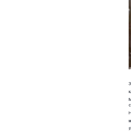
З
к
М
с
Н
м
Я