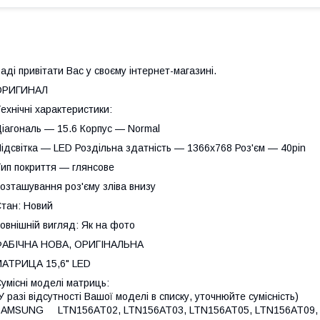
аді привітати Вас у своєму інтернет-магазині.
ОРИГИНАЛ
ехнічні характеристики:
іагональ — 15.6 Корпус — Normal
ідсвітка — LED Роздільна здатність — 1366х768 Роз'єм — 40pin
ип покриття — глянсове
озташування роз'єму зліва внизу
тан: Новий
овнішній вигляд: Як на фото
ФАБІЧНА НОВА, ОРИГІНАЛЬНА
АТРИЦА 15,6" LED
умісні моделі матриць:
У разі відсутності Вашої моделі в списку, уточнюйте сумісність)
SAMSUNG LTN156AT02, LTN156AT03, LTN156AT05, LTN156AT09, 