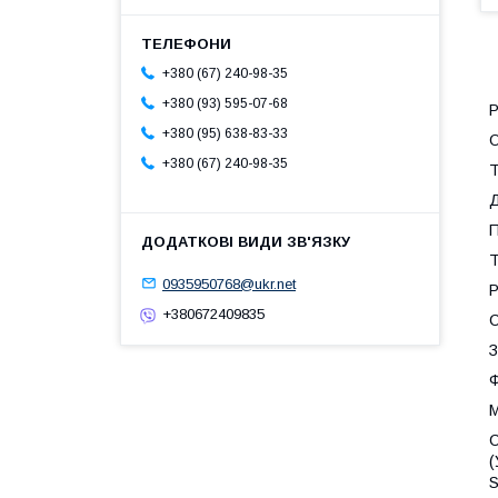
+380 (67) 240-98-35
+380 (93) 595-07-68
Р
+380 (95) 638-83-33
+380 (67) 240-98-35
Т
Д
П
Т
0935950768@ukr.net
Р
+380672409835
С
З
М
С
(