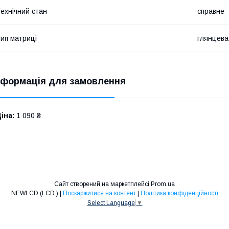
ехнічний стан
справне
ип матриці
глянцева
нформація для замовлення
іна:
1 090 ₴
Сайт створений на маркетплейсі
Prom.ua
NEWLCD (LCD ) |
Поскаржитися на контент
|
Політика конфіденційності
Select Language
▼