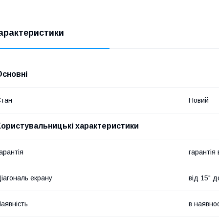
арактеристики
Основні
Стан
Новий
Користувальницькі характеристики
арантія
гарантія
іагональ екрану
від 15" д
аявність
в наявнос