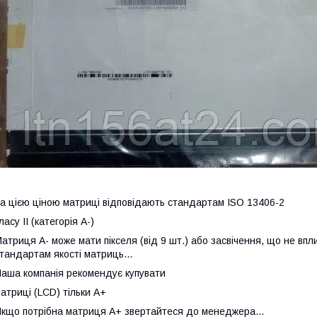
а цією ціною матриці відповідають стандартам ISO 13406-2
ласу II (категорія А-)
атриця А- може мати пікселя (від 9 шт.) або засвічення, що не впл
тандартам якості матриць...
аша компанія рекомендує купувати
атриці (LCD) тільки А+
кщо потрібна матриця А+ звертайтеся до менеджера...