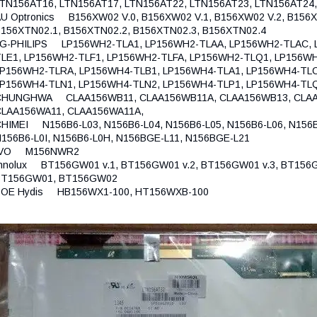
TN156AT16, LTN156AT17, LTN156AT22, LTN156AT23, LTN156AT24
U Optronics B156XW02 V.0, B156XW02 V.1, B156XW02 V.2, B156X
156XTN02.1, B156XTN02.2, B156XTN02.3, B156XTN02.4
LG-PHILIPS LP156WH2-TLA1, LP156WH2-TLAA, LP156WH2-TLAC, 
LE1, LP156WH2-TLF1, LP156WH2-TLFA, LP156WH2-TLQ1, LP156W
P156WH2-TLRA, LP156WH4-TLB1, LP156WH4-TLA1, LP156WH4-TLC
LP156WH4-TLN1, LP156WH4-TLN2, LP156WH4-TLP1, LP156WH4-TL
CHUNGHWA CLAA156WB11, CLAA156WB11A, CLAA156WB13, CLAA1
CLAA156WA11, CLAA156WA11A,
HIMEI N156B6-L03, N156B6-L04, N156B6-L05, N156B6-L06, N156B6
156B6-L0I, N156B6-L0H, N156BGE-L11, N156BGE-L21
IVO M156NWR2
nnolux BT156GW01 v.1, BT156GW01 v.2, BT156GW01 v.3, BT156G
BT156GW01, BT156GW02
BOE Hydis HB156WX1-100, HT156WXB-100