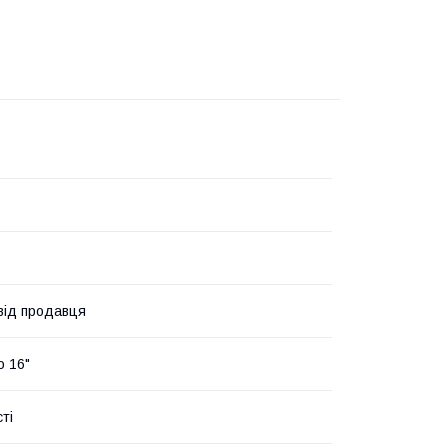
 від продавця
о 16"
ті