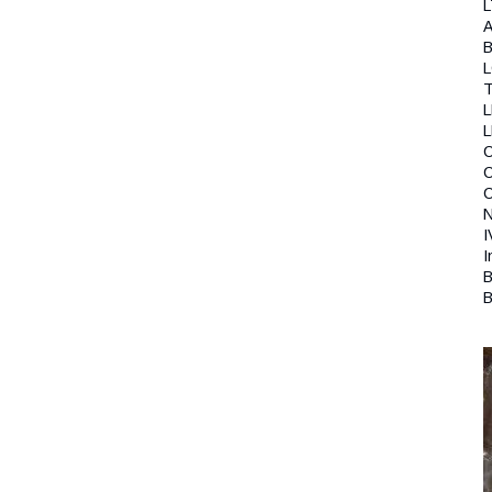
L
A
B
T
L
C
N
I