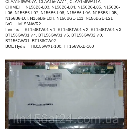
CLAA156WA07A, CLAA156WA11, CLAA156WA11A,
CHIMEI N156B6-L03, N156B6-L04, N156B6-L05, N156B6-
L06, N156B6-L07, N156B6-L08, N156B6-L0A, N156B6-L0B,
N156B6-L0I, N156B6-L0H, N156BGE-L11, N156BGE-L21
IVO M156NWR2
Innolux BT156GW01 v.1, BT156GW01 v.2, BT156GW01 v.3,
BT156GW01 v.4, BT156GW01 v.6, BT156GW02 v.0,
BT156GW01, BT156GW02
BOE Hydis HB156WX1-100, HT156WXB-100