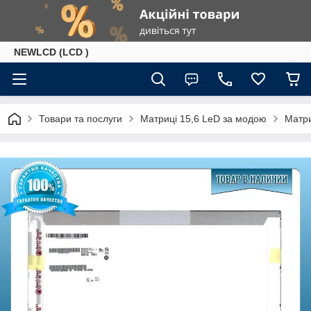
NEWLCD (LCD )
Товари та послуги
Матриці 15,6 LeD за модою
Матри