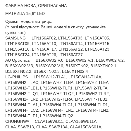
ФАБІЧНА НОВА, ОРИГІНАЛЬНА
МАТРИЦА 15,6" LED
Сумісні моделі матриць:
(У разі відсутності Вашої моделі в списку, уточнюйте
сумісність)
SAMSUNG LTN156AT02, LTN156AT03, LTN156AT05,
LTN156AT09, LTN156AT10, LTN156AT14, LTN156AT15,
LTN156AT16, LTN156AT17, LTN156AT22, LTN156AT23,
LTN156AT24, LTN156AT26, LTN156AT27
AU Optronics B156XW02 V.0, B156XW02 V.1, B156XW02 V.2,
B156XW02 V.3, B156XW02 V.6, B156XTN02, B156XTN02.1,
B156XTN02.2, B156XTN02.3, B156XTN02.4
LG-PHILIPS LP156WH2-TLA1, LP156WH2-TLAA,
LP156WH2-TLAC, LP156WH2-TLBA, LP156WH2-TLEA,
LP156WH2-TLE1, LP156WH2-TLF1, LP156WH2-TLFA,
LP156WH2-TLQ1, LP156WH2-TLQ2, LP156WH2-TLR2,
LP156WH2-TLRB LP156WH2-TLRA, LP156WH4-TLB1,
LP156WH4-TLA1, LP156WH4-TLC1, LP156WH4-TLD1,
LP156WH4-TLC2, LP156WH4-TLN1, LP156WH4-TLN2,
LP156WH4-TLP1, LP156WH4-TLQ2
CHUNGHWA CLAA156WB11, CLAA156WB11A,
CLAA156WB13, CLAA156WB13A, CLAA156WS01A,