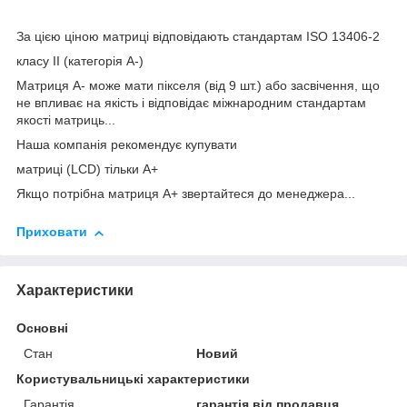
За цією ціною матриці відповідають стандартам ISO 13406-2
класу II (категорія А-)
Матриця А- може мати пікселя (від 9 шт.) або засвічення, що
не впливає на якість і відповідає міжнародним стандартам
якості матриць...
Наша компанія рекомендує купувати
матриці (LCD) тільки А+
Якщо потрібна матриця А+ звертайтеся до менеджера...
Приховати
Характеристики
Основні
Стан
Новий
Користувальницькі характеристики
Гарантія
гарантія від продавця