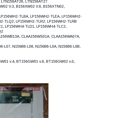
, LTN156AT26, LTN156AT27
W02 V.3, B156XW02 V.6, B156XTN02,
LP156WH2-TLBA, LP156WH2-TLEA, LP156WH2-
H2-TLQ2, LP156WH2-TLR2, LP156WH2-TLRB
1, LP156WH4-TLD1, LP156WH4-TLC2,
Q2
56WB13A, CLAA156WS01A, CLAA156WA07A,
-L07, N156B6-L08, N156B6-L0A, N156B6-L0B,
W01 v.4, BT156GW01 v.6, BT156GW02 v.0,