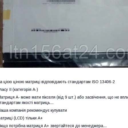
а цією ціною матриці відповідають стандартам ISO 13406-2
ласу II (категорія А-)
атриця А- може мати пікселя (від 9 шт.) або засвічення, що не впл
тандартам якості матриць...
аша компанія рекомендує купувати
атриці (LCD) тільки А+
кщо потрібна матриця А+ звертайтеся до менеджера...