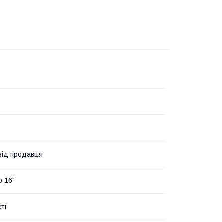
 від продавця
о 16"
ті