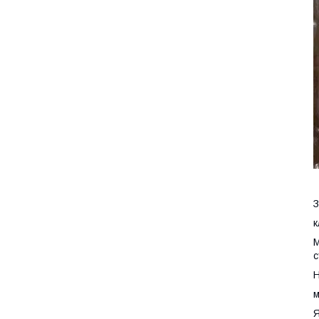
З
к
М
с
Н
м
Я