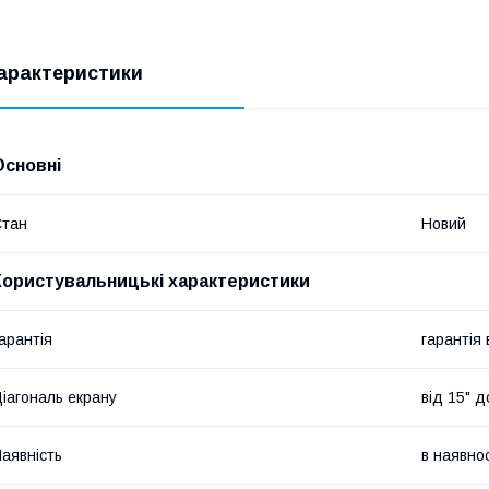
арактеристики
Основні
Стан
Новий
Користувальницькі характеристики
арантія
гарантія
іагональ екрану
від 15" д
аявність
в наявнос