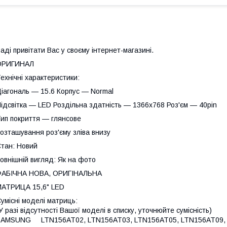
аді привітати Вас у своєму інтернет-магазині.
ОРИГИНАЛ
ехнічні характеристики:
іагональ — 15.6 Корпус — Normal
ідсвітка — LED Роздільна здатність — 1366х768 Роз'єм — 40pin
ип покриття — глянсове
озташування роз'єму зліва внизу
тан: Новий
овнішній вигляд: Як на фото
ФАБІЧНА НОВА, ОРИГІНАЛЬНА
АТРИЦА 15,6" LED
умісні моделі матриць:
У разі відсутності Вашої моделі в списку, уточнюйте сумісність)
SAMSUNG LTN156AT02, LTN156AT03, LTN156AT05, LTN156AT09, 