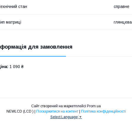
ехнічний стан
справне
ип матриці
глянцева
нформація для замовлення
іна:
1 090 ₴
Сайт створений на маркетплейсі
Prom.ua
NEWLCD (LCD ) |
Поскаржитися на контент
|
Політика конфіденційності
Select Language
▼