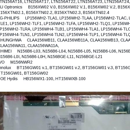
TN156AT16, LTN156AT17, LTN156AT22, LTN156AT23, LTN156AT24
U Optronics B156XW02 V.0, B156XW02 V.1, B156XW02 V.2, B156X
156XTN02.1, B156XTN02.2, B156XTN02.3, B156XTN02.4
LG-PHILIPS LP156WH2-TLA1, LP156WH2-TLAA, LP156WH2-TLAC, 
LE1, LP156WH2-TLF1, LP156WH2-TLFA, LP156WH2-TLQ1, LP156W
P156WH2-TLRA, LP156WH4-TLB1, LP156WH4-TLA1, LP156WH4-TLC
LP156WH4-TLN1, LP156WH4-TLN2, LP156WH4-TLP1, LP156WH4-TL
CHUNGHWA CLAA156WB11, CLAA156WB11A, CLAA156WB13, CLAA1
CLAA156WA11, CLAA156WA11A,
HIMEI N156B6-L03, N156B6-L04, N156B6-L05, N156B6-L06, N156B6
156B6-L0I, N156B6-L0H, N156BGE-L11, N156BGE-L21
IVO M156NWR2
nnolux BT156GW01 v.1, BT156GW01 v.2, BT156GW01 v.3, BT156G
BT156GW01, BT156GW02
BOE Hydis HB156WX1-100, HT156WXB-100