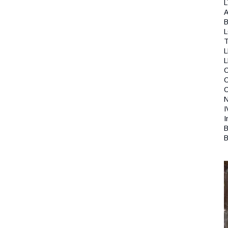
L
A
B
T
L
C
N
I