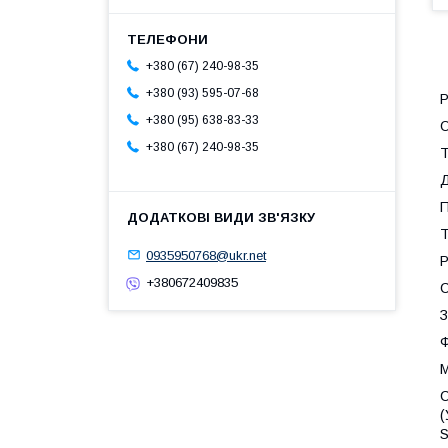
+380 (67) 240-98-35
+380 (93) 595-07-68
Р
+380 (95) 638-83-33
+380 (67) 240-98-35
Т
Д
П
Т
0935950768@ukr.net
Р
+380672409835
С
З
М
С
(