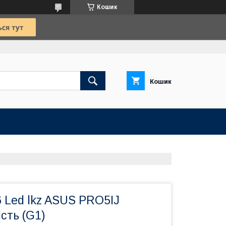
Кошик
Кошик
 Led lkz ASUS PRO5IJ
сть (G1)