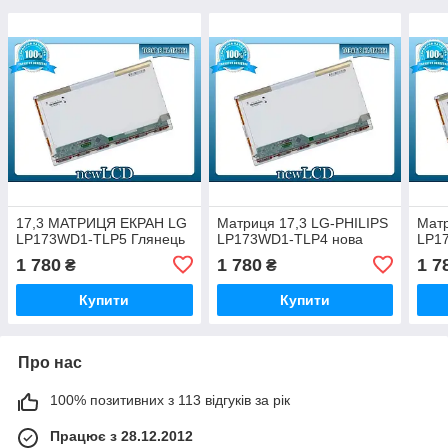
17,3 МАТРИЦЯ ЕКРАН LG
Матриця 17,3 LG-PHILIPS
Матр
LP173WD1-TLP5 Глянець
LP173WD1-TLP4 нова
LP1
1 780
1 780
1 7
₴
₴
Купити
Купити
Про нас
100% позитивних з 113 відгуків за рік
Працює з 28.12.2012