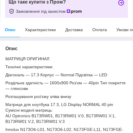
Що таке купити з Пром?
Замовлення під захистом
Опис
Характеристики
Доставка
Оплата
Умови п
Опис
МАТРИЦЯ ОРИГИНАЛ
Технічні характеристики:
Діагональ — 17.3 Корпус — Normal Підсвітка — LED
Роздільна здатність — 1600х900 Роз'єм — 40pin Тип покриття
— глянсове
Розташування роз'єму зліва внизу
Матриця для ноутбука 17.3, LG Display NORMAL 40 pin
Сумісні моделі матриць:
AU Optronics B173RW01, B173RW01 V.0, B173RW01 V.1,
B173RW01 V.2, B173RW01 V.3
Innolux N173O6-L01, N173O6-L02, N173FGE-L11, N173FGE-