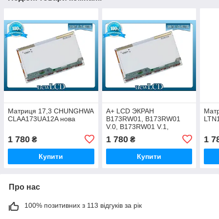
Матриця 17,3 CHUNGHWA
А+ LCD ЭКРАН
Мат
CLAA173UA12A нова
B173RW01, B173RW01
LTN
V.0, B173RW01 V.1,
B173RW01 V.2, B173RW01
1 780
1 780
1 7
₴
₴
V.3 B173RW01 V.5
CLAA173UA01A 12A
Купити
Купити
Про нас
100% позитивних з 113 відгуків за рік