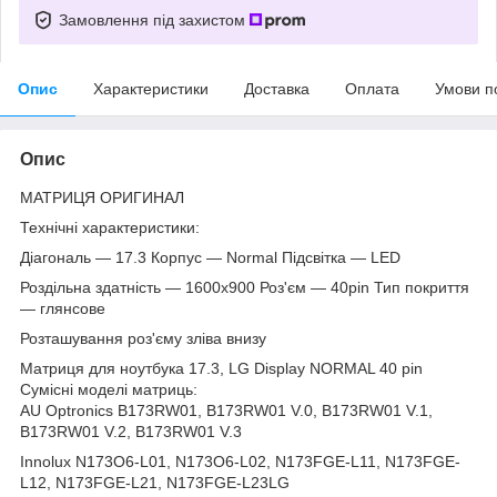
Замовлення під захистом
Опис
Характеристики
Доставка
Оплата
Умови п
Опис
МАТРИЦЯ ОРИГИНАЛ
Технічні характеристики:
Діагональ — 17.3 Корпус — Normal Підсвітка — LED
Роздільна здатність — 1600х900 Роз'єм — 40pin Тип покриття
— глянсове
Розташування роз'єму зліва внизу
Матриця для ноутбука 17.3, LG Display NORMAL 40 pin
Сумісні моделі матриць:
AU Optronics B173RW01, B173RW01 V.0, B173RW01 V.1,
B173RW01 V.2, B173RW01 V.3
Innolux N173O6-L01, N173O6-L02, N173FGE-L11, N173FGE-
L12, N173FGE-L21, N173FGE-L23LG