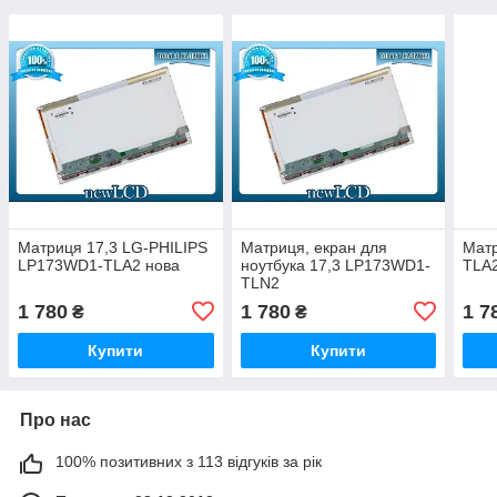
Матриця 17,3 LG-PHILIPS
Матриця, екран для
Матр
LP173WD1-TLA2 нова
ноутбука 17,3 LP173WD1-
TLA2
TLN2
1 780
1 780
1 7
₴
₴
Купити
Купити
Про нас
100% позитивних з 113 відгуків за рік