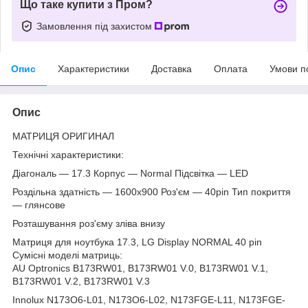
Що таке купити з Пром?
Замовлення під захистом
Опис
Характеристики
Доставка
Оплата
Умови п
Опис
МАТРИЦЯ ОРИГИНАЛ
Технічні характеристики:
Діагональ — 17.3 Корпус — Normal Підсвітка — LED
Роздільна здатність — 1600х900 Роз'єм — 40pin Тип покриття
— глянсове
Розташування роз'єму зліва внизу
Матриця для ноутбука 17.3, LG Display NORMAL 40 pin
Сумісні моделі матриць:
AU Optronics B173RW01, B173RW01 V.0, B173RW01 V.1,
B173RW01 V.2, B173RW01 V.3
Innolux N173O6-L01, N173O6-L02, N173FGE-L11, N173FGE-