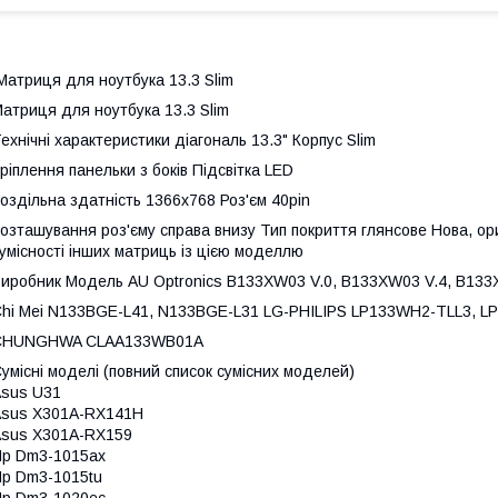
атриця для ноутбука 13.3 Slim
атриця для ноутбука 13.3 Slim
ехнічні характеристики діагональ 13.3" Корпус Slim
ріплення панельки з боків Підсвітка LED
оздільна здатність 1366х768 Роз'єм 40pin
озташування роз'єму справа внизу Тип покриття глянсове Нова, о
умісності інших матриць із цією моделлю
иробник Модель AU Optronics B133XW03 V.0, B133XW03 V.4, B133
hi Mei N133BGE-L41, N133BGE-L31 LG-PHILIPS LP133WH2-TLL3,
CHUNGHWA CLAA133WB01A
умісні моделі
(повний список сумісних моделей)
sus U31
Asus X301A-RX141H
sus X301A-RX159
p Dm3-1015ax
p Dm3-1015tu
p Dm3-1020ec