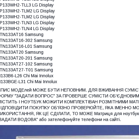
P133WH2-TLL3 LG Display
P133WH2-TLM2 LG Display
P133WH2-TLM2 LG Display
P133WH2-TLN3 LG Display
P133WH2-TLN4 LG Display
LTN133AT16 Samsung
LTN133AT16-302 Samsung
TN133AT16-L01 Samsung
LTN133AT20 Samsung
LTN133AT20-201 Samsung
LTN133AT27-102 Samsung
LTN133AT27-T01 Samsung
133B6-L26 Chi Mai Innolux
133BGE-L31 Chi Mai Innolux
СПИС МОДЕлей МОЖЕ БУТИ НЕПОВНИМ. ДЛЯ ВЖИВАННЯ СУМІС
ФОРМУ "ЗАДАТИ ВОПРОС" ЗА ПРОВЕРШЕ СУМІСТИ ОБ'ЄДНОВИ
МІСТИТЬ І НОУТБУК МОЖИТИ КОМПЛЕКТІВАН РОЗМІТНИМИ МАТ
ВІДПОВІДИТИ ПОКУПКУ ОБ'ЯЗНО ПРОВЕРЮЙТЕ, ЯКА ІМЕННО МО
ВИКОРИСТАННЯ, ЯК ЦЕ СДІЛАТИ, ТО МОЖЕ Матриця для ноутб
ЗАДАТИ ВОДОВА" або зателефонуйте телефони на сайті.