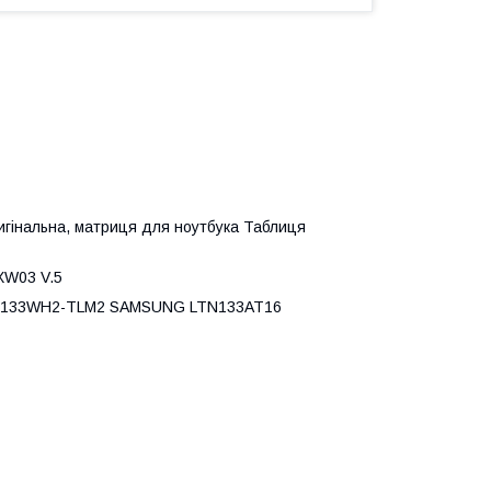
ригінальна, матриця для ноутбука Таблиця
XW03 V.5
 LP133WH2-TLM2 SAMSUNG LTN133AT16