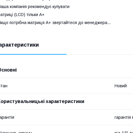
аша компанія рекомендує купувати
атриці (LCD) тільки А+
кщо потрібна матриця А+ звертайтеся до менеджера...
арактеристики
Основні
Стан
Новий
Користувальницькі характеристики
арантія
гарантія
іагональ екрану
від 13" д