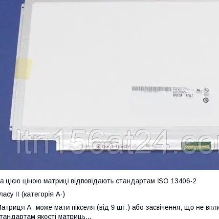
а цією ціною матриці відповідають стандартам ISO 13406-2
ласу II (категорія А-)
атриця А- може мати пікселя (від 9 шт.) або засвічення, що не впл
тандартам якості матриць...