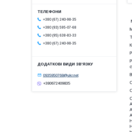
+380 (67) 240-98-35
М
+380 (93) 595-07-68
М
+380 (95) 638-83-33
Т
+380 (67) 240-98-35
К
Р
Р
с
В
0935950768@ukr.net
C
+380672409835
С
A
A
H
H
H