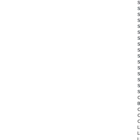
S
S
S
S
S
S
S
С
B
L
L
L