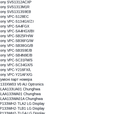
Sony SVS1312ACXP
Sony SVS1313M1R
Sony SVS1313S9EB
Sony VPC-S128EC
ony VPC-S134GX/ZI
Sony VPC-SA4FGX
ony VPC-SA4HGX/BI
Sony VPC-SB25FH/W
Sony VPC-SB36FG/W
Sony VPC-SB38GG/B
ony VPC-SB3S9E/B
ony VPC-SB4N9E/B
ony VPC-SC31FM/S
Sony VPC-SC34GX/S
ony VPC-Y216FX/L
ony VPC-Y21AFX/G
умісні парт номера
133XW03 V0 AU Optronics
CLAA133UA01 Chunghwa
CLAA133WA01 Chunghwa
CLAA133WA01A Chunghwa
P133WH2-TLA2 LG Display
P133WH2-TLB1 LG Display
P133WH2-TLGA LG Display