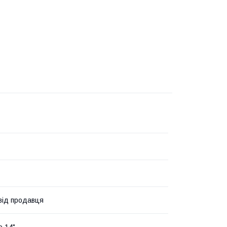
 від продавця
о 14"