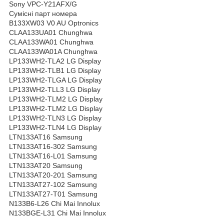
Sony VPC-Y21AFX/G
Сумісні парт номера
B133XW03 V0 AU Optronics
CLAA133UA01 Chunghwa
CLAA133WA01 Chunghwa
CLAA133WA01A Chunghwa
LP133WH2-TLA2 LG Display
LP133WH2-TLB1 LG Display
LP133WH2-TLGA LG Display
LP133WH2-TLL3 LG Display
LP133WH2-TLM2 LG Display
LP133WH2-TLM2 LG Display
LP133WH2-TLN3 LG Display
LP133WH2-TLN4 LG Display
LTN133AT16 Samsung
LTN133AT16-302 Samsung
LTN133AT16-L01 Samsung
LTN133AT20 Samsung
LTN133AT20-201 Samsung
LTN133AT27-102 Samsung
LTN133AT27-T01 Samsung
N133B6-L26 Chi Mai Innolux
N133BGE-L31 Chi Mai Innolux