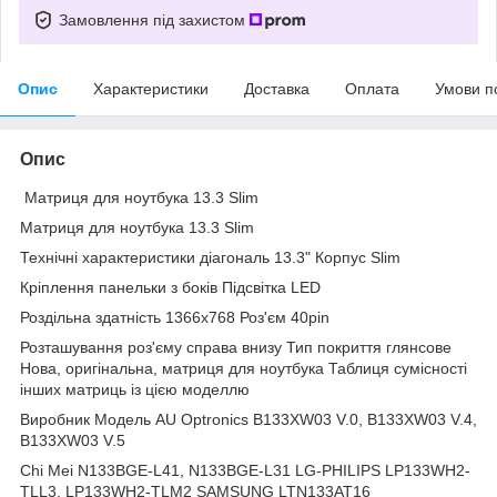
Замовлення під захистом
Опис
Характеристики
Доставка
Оплата
Умови п
Опис
Матриця для ноутбука 13.3 Slim
Матриця для ноутбука 13.3 Slim
Технічні характеристики діагональ 13.3" Корпус Slim
Кріплення панельки з боків Підсвітка LED
Роздільна здатність 1366х768 Роз'єм 40pin
Розташування роз'єму справа внизу Тип покриття глянсове
Нова, оригінальна, матриця для ноутбука Таблиця сумісності
інших матриць із цією моделлю
Виробник Модель AU Optronics B133XW03 V.0, B133XW03 V.4,
B133XW03 V.5
Chi Mei N133BGE-L41, N133BGE-L31 LG-PHILIPS LP133WH2-
TLL3, LP133WH2-TLM2 SAMSUNG LTN133AT16