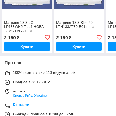
Матриця 13.3 LG
Матриця 13,3 Slim 40
Матр
LP133WH2-TLL1 НОВА
LTN133AT30-B01 нова
LP1
12МС ГАРАНТІЯ
2 150
2 150
2 1
₴
₴
Купити
Купити
Про нас
100% позитивних з 113 відгуків за рік
Працює з 28.12.2012
м. Київ
Киев, , Київ, Україна
Контакти
Сьогодні працює з 10:00 до 17:30