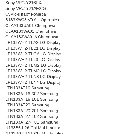
Sony VPC-Y216FX/L
Sony VPC-Y21AFX/G
Сумісні парт номера
B133XW03 V0 AU Optronics
CLAA133UA01 Chunghwa
CLAA133WA01 Chunghwa
CLAA133WA01A Chunghwa
LP133WH2-TLA2 LG Display
LP133WH2-TLB1 LG Display
LP133WH2-TLGA LG Display
LP133WH2-TLL3 LG Display
LP133WH2-TLM2 LG Display
LP133WH2-TLM2 LG Display
LP133WH2-TLN3 LG Display
LP133WH2-TLN4 LG Display
LTN133AT16 Samsung
LTN133AT16-302 Samsung
LTN133AT16-L01 Samsung
LTN133AT20 Samsung
LTN133AT20-201 Samsung
LTN133AT27-102 Samsung
LTN133AT27-T01 Samsung
N133B6-L26 Chi Mai Innolux
N133BGE-L31 Chi Mai Innolux