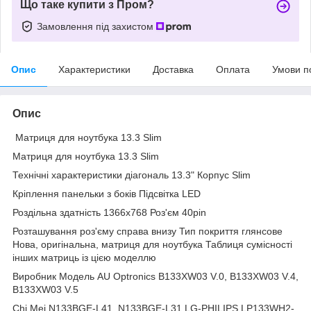
Що таке купити з Пром?
Замовлення під захистом
Опис
Характеристики
Доставка
Оплата
Умови п
Опис
Матриця для ноутбука 13.3 Slim
Матриця для ноутбука 13.3 Slim
Технічні характеристики діагональ 13.3" Корпус Slim
Кріплення панельки з боків Підсвітка LED
Роздільна здатність 1366х768 Роз'єм 40pin
Розташування роз'єму справа внизу Тип покриття глянсове
Нова, оригінальна, матриця для ноутбука Таблиця сумісності
інших матриць із цією моделлю
Виробник Модель AU Optronics B133XW03 V.0, B133XW03 V.4,
B133XW03 V.5
Chi Mei N133BGE-L41, N133BGE-L31 LG-PHILIPS LP133WH2-