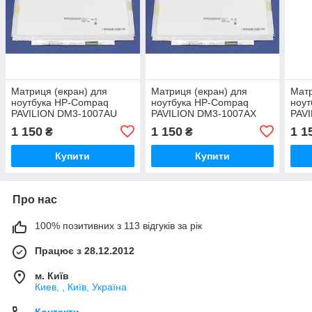
Матриця (екран) для
Матриця (екран) для
Матр
ноутбука HP-Compaq
ноутбука HP-Compaq
ноу
PAVILION DM3-1007AU
PAVILION DM3-1007AX
PAV
13.3
13.3
13.3
1 150
1 150
1 1
₴
₴
Купити
Купити
Про нас
100% позитивних з 113 відгуків за рік
Працює з 28.12.2012
м. Київ
Киев, , Київ, Україна
Контакти