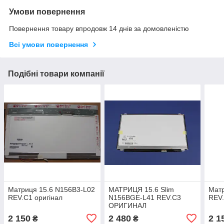
Умови повернення
Повернення товару впродовж 14 днів за домовленістю
Всі умови повернення
Подібні товари компанії
Матриця 15.6 N156B3-L02
МАТРИЦЯ 15.6 Slim
Матр
REV.C1 оригінал
N156BGE-L41 REV.C3
REV.
ОРИГИНАЛ
2 150
2 480
2 1
₴
₴