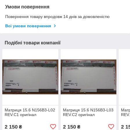
Умови повернення
Повернення товару впродовж 14 днів за домовленістю
Всі умови повернення
Подібні товари компанії
Матриця 15.6 N156B3-L02
Матриця 15.6 N156B3-L03
Матр
REV.C1 оригінал
REV.C2 оригінал
REV.
2 150
2 150
2 1
₴
₴