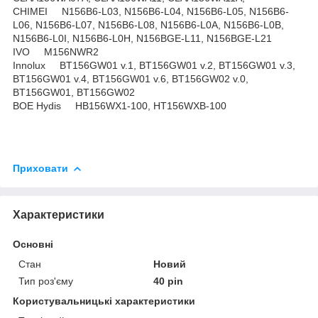
CHIMEI N156B6-L03, N156B6-L04, N156B6-L05, N156B6-
L06, N156B6-L07, N156B6-L08, N156B6-L0A, N156B6-L0B,
N156B6-L0I, N156B6-L0H, N156BGE-L11, N156BGE-L21
IVO M156NWR2
Innolux BT156GW01 v.1, BT156GW01 v.2, BT156GW01 v.3,
BT156GW01 v.4, BT156GW01 v.6, BT156GW02 v.0,
BT156GW01, BT156GW02
BOE Hydis HB156WX1-100, HT156WXB-100
Приховати
Характеристики
Основні
Стан
Новий
Тип роз'єму
40 pin
Користувальницькі характеристики