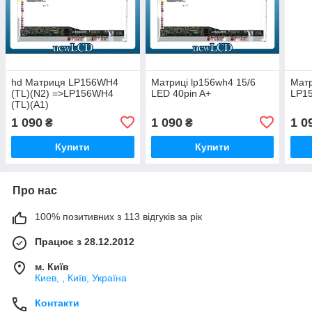
hd Матриця LP156WH4
Матриці lp156wh4 15/6
Матр
(TL)(N2) =>LP156WH4
LED 40pin A+
LP15
(TL)(A1)
1 090
1 090
1 0
₴
₴
Купити
Купити
Про нас
100% позитивних з 113 відгуків за рік
Працює з 28.12.2012
м. Київ
Киев, , Київ, Україна
Контакти