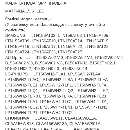
ФАБІЧНА НОВА, ОРИГІНАЛЬНА
МАТРИЦА 15,6" LED
Сумісні моделі матриць:
(У разі відсутності Вашої моделі в списку, уточнюйте
сумісність)
SAMSUNG LTN156AT02, LTN156AT03, LTN156AT05,
LTN156AT09, LTN156AT10, LTN156AT14, LTN156AT15,
LTN156AT16, LTN156AT17, LTN156AT22, LTN156AT23,
LTN156AT24, LTN156AT26, LTN156AT27
AU Optronics B156XW02 V.0, B156XW02 V.1, B156XW02 V.2,
B156XW02 V.3, B156XW02 V.6, B156XTN02, B156XTN02.1,
B156XTN02.2, B156XTN02.3, B156XTN02.4
LG-PHILIPS LP156WH2-TLA1, LP156WH2-TLAA,
LP156WH2-TLAC, LP156WH2-TLBA, LP156WH2-TLEA,
LP156WH2-TLE1, LP156WH2-TLF1, LP156WH2-TLFA,
LP156WH2-TLQ1, LP156WH2-TLQ2, LP156WH2-TLR2,
LP156WH2-TLRB LP156WH2-TLRA, LP156WH4-TLB1,
LP156WH4-TLA1, LP156WH4-TLC1, LP156WH4-TLD1,
LP156WH4-TLC2, LP156WH4-TLN1, LP156WH4-TLN2,
LP156WH4-TLP1, LP156WH4-TLQ2
CHUNGHWA CLAA156WB11, CLAA156WB11A,
CLAA156WB13, CLAA156WB13A, CLAA156WS01A,
CLAA156WA07A, CLAA156WA11, CLAA156WA11A,