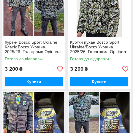
Куртки Bosco Sport Ukraine
Куртки пухан Bosco Sport
Класік Боско Україна.
Ukraine/Боско Україна.
2025/26. Галограма Орігінал
2025/26. Галограма Орігінал
На замку — Тризуб,
На замку — Тризуб,
Готово до відправки
Готово до відправки
голограма — оригінал.
голограма — оригінал.
3 200
3 200
₴
₴
Купити
Купити