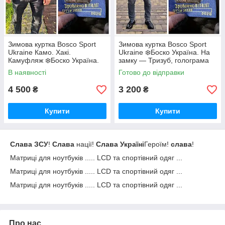
Зимова куртка Bosco Sport
Зимова куртка Bosco Sport
Ukraine Камо. Хакі.
Ukraine ❄️Боско Україна. На
Камуфляж ❄️Боско Україна.
замку — Тризуб, голограма
Хакі. Камуфл На замку —
— оригінал.
В наявності
Готово до відправки
Тризуб, голограма —
оригінал.
4 500
3 200
₴
₴
Купити
Купити
Слава ЗСУ
!
Слава
нації!
Слава Україні
Героїм!
слава
!
Матриці для ноутбуків ..... LCD та спортівний одяг ...
Матриці для ноутбуків ..... LCD та спортівний одяг ...
Матриці для ноутбуків ..... LCD та спортівний одяг ...
Про нас