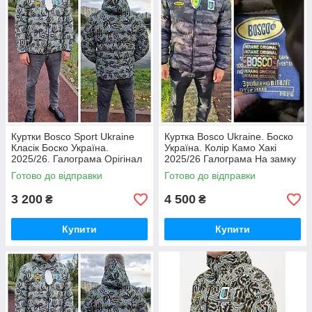
Куртки Bosco Sport Ukraine
Куртка Bosco Ukraine. Боско
Класік Боско Україна.
Україна. Колір Камо Хакі
2025/26. Галограма Орігінал
2025/26 Галограма На замку
На замку — Тризуб,
— Тризуб, голограма —
Готово до відправки
Готово до відправки
голограма — оригінал.
оригінал.
3 200
4 500
₴
₴
Купити
Купити