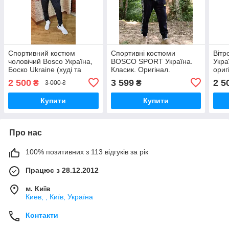
Спортивний костюм
Спортивні костюми
Вітр
чоловічий Bosco Україна,
BOSCO SPORT Україна.
Укра
Боско Ukraine (худі та
Класик. Оригінал.
ориг
спортивні штани) Класік L
2 500
3 599
2 5
₴
₴
3 000 ₴
Купити
Купити
Про нас
100% позитивних з 113 відгуків за рік
Працює з 28.12.2012
м. Київ
Киев, , Київ, Україна
Контакти