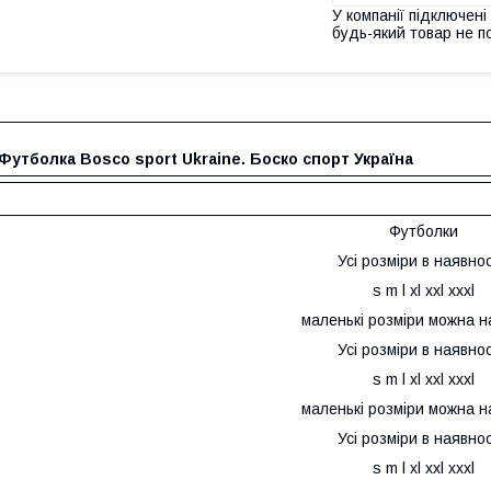
У компанії підключені
будь-який товар не п
Футболка Bosco sport Ukraine. Боско спорт Україна
Футболки
Усі розміри в наявнос
s m l xl xxl xxxl
маленькі розміри можна н
Усі розміри в наявнос
s m l xl xxl xxxl
маленькі розміри можна н
Усі розміри в наявнос
s m l xl xxl xxxl