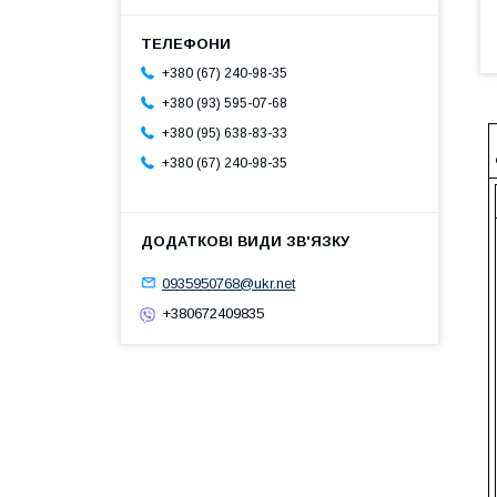
+380 (67) 240-98-35
+380 (93) 595-07-68
+380 (95) 638-83-33
+380 (67) 240-98-35
0935950768@ukr.net
+380672409835