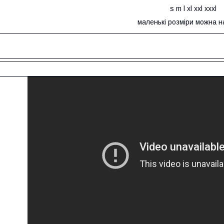
s m l xl xxl xxxl
маленькі розміри можна н