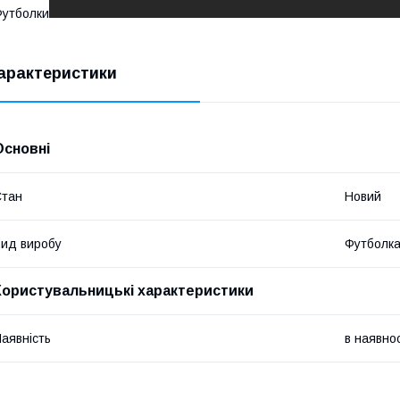
утболки
арактеристики
Основні
Стан
Новий
ид виробу
Футболк
Користувальницькі характеристики
аявність
в наявнос