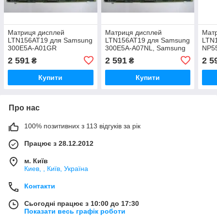
Матриця дисплей
Матриця дисплей
Мат
LTN156AT19 для Samsung
LTN156AT19 для Samsung
LTN
300E5A-A01GR
300E5A-A07NL, Samsung
NP5
300E5A-S04AE,Samsung
2 591
2 591
2 5
₴
₴
300E5A-S09SE
Купити
Купити
Про нас
100% позитивних з 113 відгуків за рік
Працює з 28.12.2012
м. Київ
Киев, , Київ, Україна
Контакти
Сьогодні працює з 10:00 до 17:30
Показати весь графік роботи