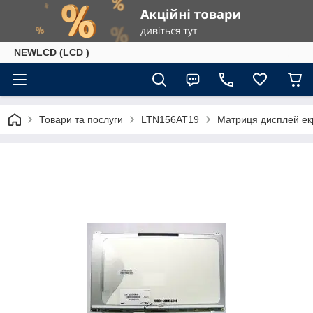
NEWLCD (LCD )
Товари та послуги
LTN156AT19
Матриця дисплей е