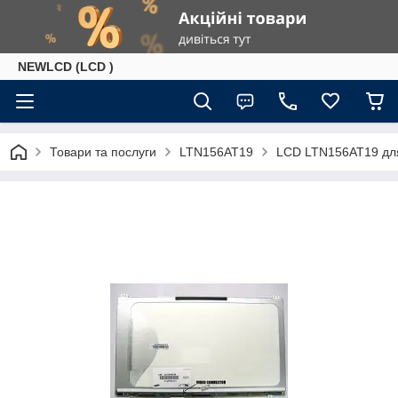
NEWLCD (LCD )
Товари та послуги
LTN156AT19
LCD LTN156AT19 дл