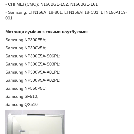
- CHI MEI (CMO): N156BGE-L52, N156BGE-L61
- Samsung: LTN156AT18-801, LTN156AT18-C01, LTN156AT19-
001
Матриця сумісна з такими ноутбуками:
Samsung NP300E5A;
Samsung NP300V5A;
Samsung NP300E5A-S06PL;
Samsung NP300E5A-S03PL;
Samsung NP300V5A-A01PL;
Samsung NP300V5A-A02PL;
Samsung NP550P5C;
Samsung SF510;
Samsung QX510