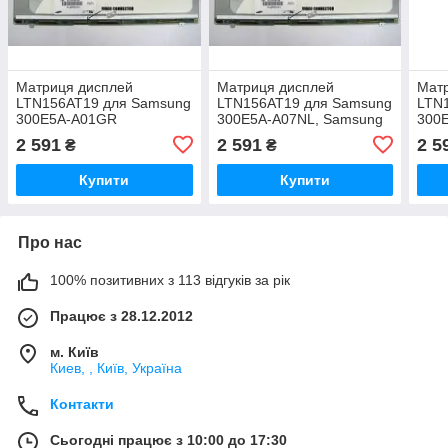
Матриця дисплей
Матриця дисплей
Мат
LTN156AT19 для Samsung
LTN156AT19 для Samsung
LTN
300E5A-A01GR
300E5A-A07NL, Samsung
300
300E5A-S04AE,Samsung
2 591
2 591
2 5
₴
₴
300E5A-S09SE
Купити
Купити
Про нас
100% позитивних з 113 відгуків за рік
Працює з 28.12.2012
м. Київ
Киев, , Київ, Україна
Контакти
Сьогодні працює з 10:00 до 17:30