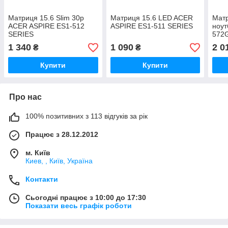
Матриця 15.6 Slim 30p
Матриця 15.6 LED ACER
Матр
ACER ASPIRE ES1-512
ASPIRE ES1-511 SERIES
ноут
SERIES
572G
WU
1 340
1 090
2 0
₴
₴
Купити
Купити
Про нас
100% позитивних з 113 відгуків за рік
Працює з 28.12.2012
м. Київ
Киев, , Київ, Україна
Контакти
Сьогодні працює з 10:00 до 17:30
Показати весь графік роботи