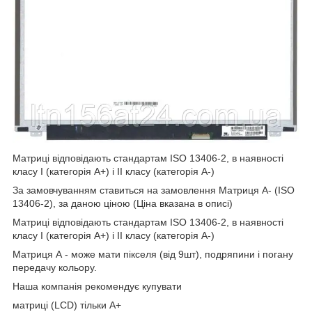
Матриці відповідають стандартам ISO 13406-2, в наявності
класу I (категорія А+) і II класу (категорія А-)
За замовчуванням ставиться на замовлення Матриця А- (ISO
13406-2), за даною ціною (Ціна вказана в описі)
Матриці відповідають стандартам ISO 13406-2, в наявності
класу I (категорія А+) і II класу (категорія А-)
Матриця А - може мати пікселя (від 9шт), подряпини і погану
передачу кольору.
Наша компанія рекомендує купувати
матриці (LCD) тільки А+