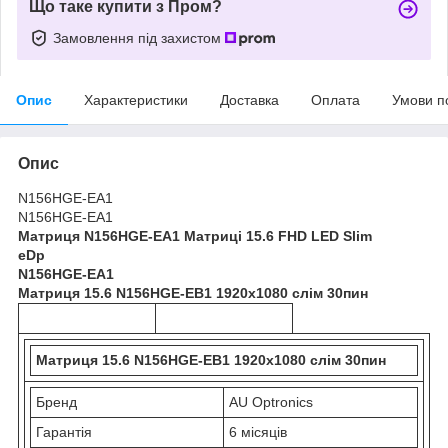
Що таке купити з Пром?
Замовлення під захистом
Опис
Характеристики
Доставка
Оплата
Умови п
Опис
N156HGE-EA1
N156HGE-EA1
Матриця N156HGE-EA1 Матриці 15.6 FHD LED Slim
eDp
N156HGE-EA1
Матриця 15.6 N156HGE-EB1 1920x1080 слім 30пин
Матриця 15.6 N156HGE-EB1 1920x1080 слім 30пин
Бренд
AU Optronics
Гарантія
6 місяців