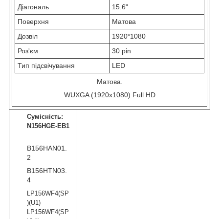
Діагональ
15.6"
Поверхня
Матова
Дозвіл
1920*1080
Роз'єм
30 pin
Тип підсвічування
LED
Матова.
WUXGA (1920x1080) Full HD
Сумісність:
N156HGE-EB1
B156HAN01.
2
B156HTN03.
4
LP156WF4(SP
)(U1)
LP156WF4(SP