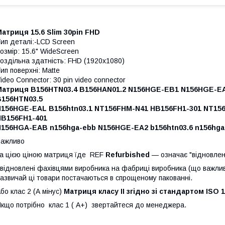
атриця 15.6 Slim 30pin FHD
ип деталі:
-LCD Screen
озмір:
15.6" WideScreen
оздільна здатність:
FHD (1920x1080)
ип поверхні:
Matte
ideo Connector:
30 pin video connector
Матриця B156HTN03.4 B156HAN01.2 N156HGE-EB1 N156HGE-E
B156HTN03.5
N156HGE-EAL B156htn03.1 NT156FHM-N41 HB156FH1-301 NT15
HB156FH1-401
N156HGA-EAB n156hga-ebb N156HGE-EA2 b156htn03.6 n156hg
Важливо
а цією ціною матриця їде REF
Refurbished
— означає "відновлен
 відновлені фахівцями виробника на фабриці виробника (що важли
азвичай ці товари постачаються в спрощеному пакованні.
бо клас 2 (А мінус)
Матриця класу II згідно зі стандартом ISO 
кщо потрібно клас 1 ( A+) звертайтеся до менеджера.