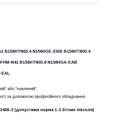
A1 B156HTN03.4 N156HGE-EBB B156HTN03.4
6FHM-N41 B156HTN03.8 N156HGA-EAB
a-EAL
ий" або "новлений".
во!) за допомогою професійного обладнання.
13406-2 (допустима норма 1-3 бітних пікселя)