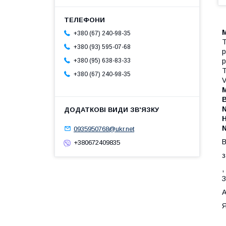
М
+380 (67) 240-98-35
Т
+380 (93) 595-07-68
р
р
+380 (95) 638-83-33
Т
+380 (67) 240-98-35
V
0935950768@ukr.net
+380672409835
з
,
З
А
Я