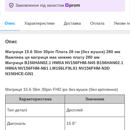
Замовлення під захистом
Опис
Характеристики
Доставка
Оплата
Умови п
Опис
Матриця 15.6 Slim 30pin Плата 28 см (без вушок) 280 мм
Важлива ця матриця має нижню плату 280 мм
Матриця B156HAN02.1 HW0A NV156FHM-N45 B156HAN02.1
HW6A NV156FHM-N61 LM156LF9L01 NV156FHM-N3D
N156HCE-GN1
Матриця 15.6 Slim 30pin FHD ips без вушок (без кріплення)
Характеристика
Значення
Тип деталі
Дисплей
Діагональ
15.6"