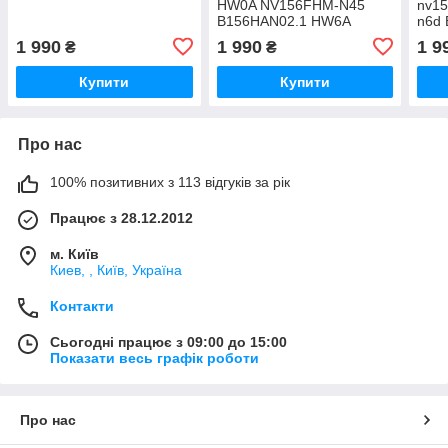
HW0A NV156FHM-N45
nv15
B156HAN02.1 HW6A
n6d
NV156FHM-N61
LP1
1 990
1 990
1 9
₴
₴
LM156LF9L01 NV156FHM-
LM1
N3D N156HCE-GN1
N38 
Купити
Купити
Про нас
100% позитивних з 113 відгуків за рік
Працює з 28.12.2012
м. Київ
Киев, , Київ, Україна
Контакти
Сьогодні працює з 09:00 до 15:00
Показати весь графік роботи
Про нас