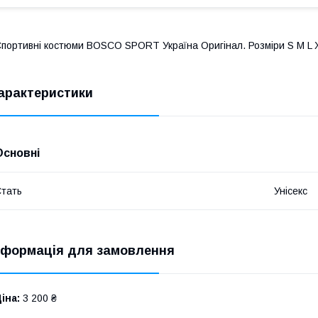
портивні костюми BOSCO SPORT Україна Оригінал. Розміри S M L 
арактеристики
Основні
тать
Унісекс
нформація для замовлення
іна:
3 200 ₴