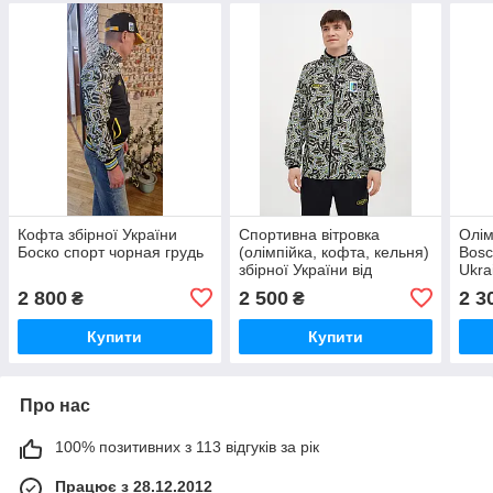
Кофта збірної України
Спортивна вітровка
Олім
Боско спорт чорная грудь
(олімпійка, кофта, кельня)
Bosc
збірної України від
Ukra
Ukraine/Боско Україна
клас
2 800
2 500
2 3
₴
₴
(classic) Bosco
Купити
Купити
Про нас
100% позитивних з 113 відгуків за рік
Працює з 28.12.2012