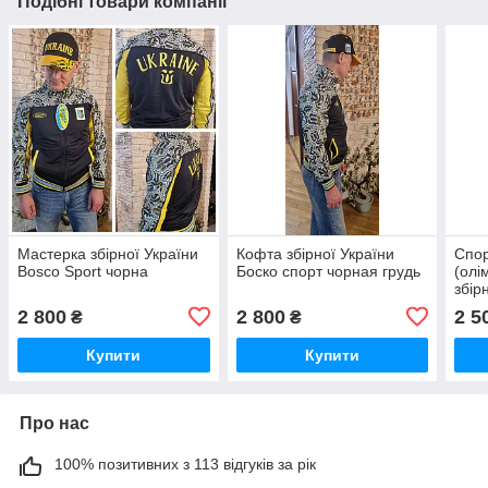
Подібні товари компанії
Мастерка збірної України
Кофта збірної України
Спор
Bosco Sport чорна
Боско спорт чорная грудь
(олі
збір
Ukra
2 800
2 800
2 5
₴
₴
(cla
Купити
Купити
Про нас
100% позитивних з 113 відгуків за рік