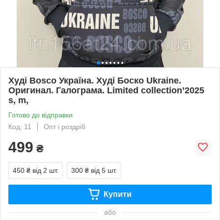
Худі Bosco Україна. Худі Боско Ukraine.
Оригинал. Галограма. Limited collection’2025
s, m,
Готово до відправки
Код: 11
Опт і роздріб
499
₴
450 ₴
від 2 шт.
300 ₴
від 5 шт.
Купити
або