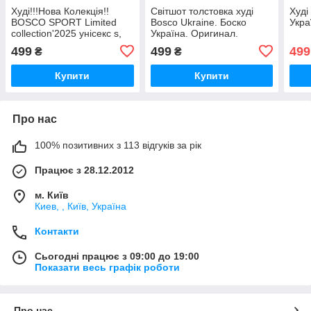
Худі!!!Нова Колекція!!
Світшот толстовка худі
Худі
BOSCO SPORT Limited
Bosco Ukraine. Боско
Укра
collection'2025 унісекс s,
Україна. Оригинал.
m,
Галограма. Limited
499
499
499
₴
₴
collection’2025 s, m,
Купити
Купити
Про нас
100% позитивних з 113 відгуків за рік
Працює з 28.12.2012
м. Київ
Киев, , Київ, Україна
Контакти
Сьогодні працює з 09:00 до 19:00
Показати весь графік роботи
Про нас