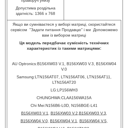
праворуч унизу
Допустима роздільна
здатність:
1366 x 768
Якщо ви сумніваєтеся у виборі матриці, скористайтеся
сервісом "Задати питання Продавцю" і ми Допоможемо
вам із вибором матриці
Ця модель передбачає сумісність технічних
характеристик із такими матрицями:
AU Optronics:
B156XW03 V.1, B156XW03 V.3, B156XW04
V.0
Samsung:
LTN156AT07, LTN156AT06, LTN156AT11,
LTN156AT20
LG:
LP156WH3
CHUNGHWA:
CLAA156WA15A
Chi Mei:
N156B6-L0D, N156BGE-L41
B156XW03 V.1
,
B156XW03 V.2
,
B156XW03 V.3
,
B156XW04 V.0
,
B156XW04 V.1
,
B156XW04 V.5
,