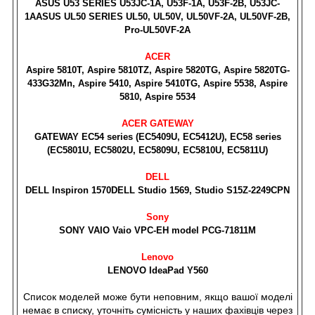
ASUS U53 SERIES U53JC-1A, U53F-1A, U53F-2B, U53JC-
1AASUS UL50 SERIES UL50, UL50V, UL50VF-2A, UL50VF-2B,
Pro-UL50VF-2A
ACER
Aspire 5810T, Aspire 5810TZ, Aspire 5820TG, Aspire 5820TG-
433G32Mn, Aspire 5410, Aspire 5410TG, Aspire 5538, Aspire
5810, Aspire 5534
ACER GATEWAY
GATEWAY EC54 series (EC5409U, EC5412U), EC58 series
(EC5801U, EC5802U, EC5809U, EC5810U, EC5811U)
DELL
DELL Inspiron 1570DELL Studio 1569, Studio S15Z-2249CPN
Sony
SONY VAIO Vaio VPC-EH model PCG-71811M
Lenovo
LENOVO IdeaPad Y560
Список моделей може бути неповним, якщо вашої моделі
немає в списку, уточніть сумісність у наших фахівців через