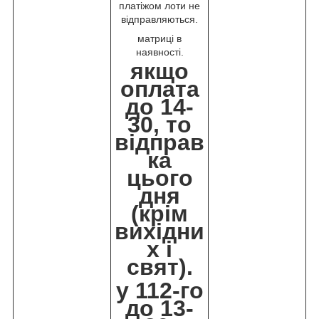
платіжом лоти не
відправляються.
матриці в
наявності.
якщо
оплата
до 14-
30, то
відправ
ка
цього
дня
(крім
вихідни
х і
свят).
у 112-го
до 13-