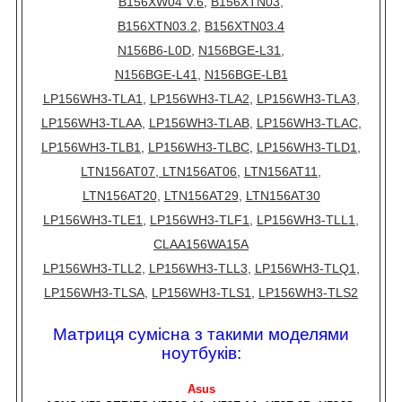
B156XW04 V.6
,
B156XTN03
,
B156XTN03.2
,
B156XTN03.4
N156B6-L0D
,
N156BGE-L31
,
N156BGE-L41
,
N156BGE-LB1
LP156WH3-TLA1
,
LP156WH3-TLA2
,
LP156WH3-TLA3
,
LP156WH3-TLAA
,
LP156WH3-TLAB
,
LP156WH3-TLAC
,
LP156WH3-TLB1
,
LP156WH3-TLBC
,
LP156WH3-TLD1
,
LTN156AT07
,
LTN156AT06
,
LTN156AT11
,
LTN156AT20
,
LTN156AT29
,
LTN156AT30
LP156WH3-TLE1
,
LP156WH3-TLF1
,
LP156WH3-TLL1
,
CLAA156WA15A
LP156WH3-TLL2
,
LP156WH3-TLL3
,
LP156WH3-TLQ1
,
LP156WH3-TLSA
,
LP156WH3-TLS1
,
LP156WH3-TLS2
Матриця сумісна з такими моделями
ноутбуків:
Asus