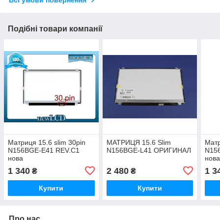
Всі умови повернення
Подібні товари компанії
Матриця 15.6 slim 30pin
МАТРИЦЯ 15.6 Slim
Матр
N156BGE-E41 REV.C1
N156BGE-L41 ОРИГИНАЛ
N15
нова
нов
1 340
2 480
1 3
₴
₴
Купити
Купити
Про нас