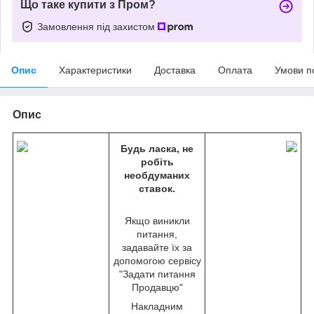
Що таке купити з Пром?
Замовлення під захистом
Опис
Характеристики
Доставка
Оплата
Умови п
Опис
Будь ласка, не
робіть
необдум
аних
ставок.
Якщо виникли
питання,
задавайте їх за
допомогою сервісу
"Задати питання
Продавцю"
Накладним