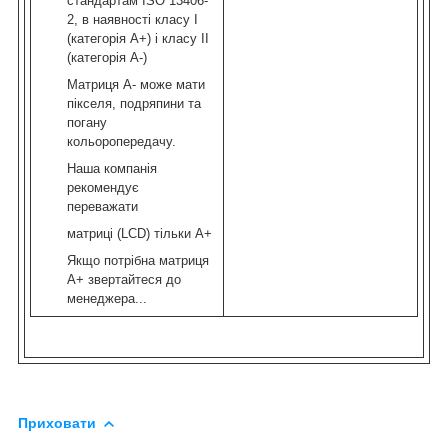
стандартам ISO 13406-
2, в наявності класу I
(категорія А+) і класу II
(категорія А-)
Матриця А- може мати
пікселя, подряпини та
погану
кольоропередачу.
Наша компанія
рекомендує
переважати
матриці (LCD) тільки А+
Якщо потрібна матриця
А+ звертайтеся до
менеджера...
Приховати