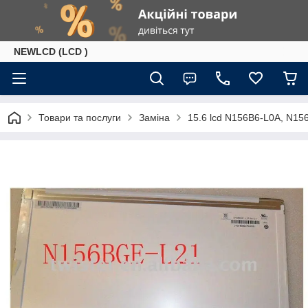
NEWLCD (LCD )
Товари та послуги
Заміна
15.6 lcd N156B6-L0A, N1