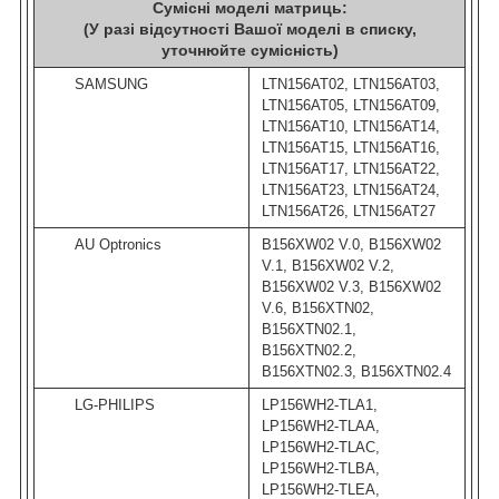
Сумісні моделі матриць:
(У разі відсутності Вашої моделі в списку,
уточнюйте сумісність)
SAMSUNG
LTN156AT02, LTN156AT03,
LTN156AT05, LTN156AT09,
LTN156AT10, LTN156AT14,
LTN156AT15, LTN156AT16,
LTN156AT17, LTN156AT22,
LTN156AT23, LTN156AT24,
LTN156AT26, LTN156AT27
AU Optronics
B156XW02 V.0, B156XW02
V.1, B156XW02 V.2,
B156XW02 V.3, B156XW02
V.6, B156XTN02,
B156XTN02.1,
B156XTN02.2,
B156XTN02.3, B156XTN02.4
LG-PHILIPS
LP156WH2-TLA1,
LP156WH2-TLAA,
LP156WH2-TLAC,
LP156WH2-TLBA,
LP156WH2-TLEA,