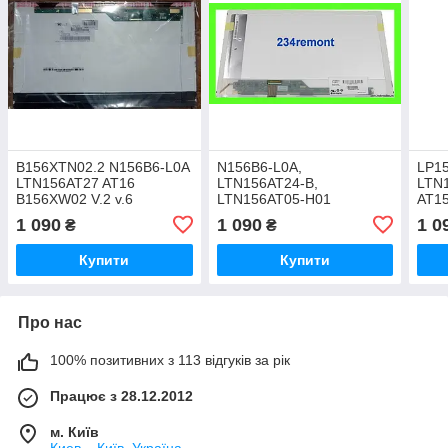
B156XTN02.2 N156B6-L0A
N156B6-L0A,
LP1
LTN156AT27 AT16
LTN156AT24-B,
LTN
B156XW02 V.2 v.6
LTN156AT05-H01
AT15
N15
1 090
1 090
1 0
₴
₴
L11 
B15
Купити
Купити
Про нас
100% позитивних з 113 відгуків за рік
Працює з 28.12.2012
м. Київ
Киев, , Київ, Україна