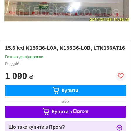
15.6 lcd N156B6-L0A, N156B6-L0B, LTN156AT16
Готово до відправки
Роздріб
1 090
₴
Купити
або
Купити з
Що таке купити з Пром?