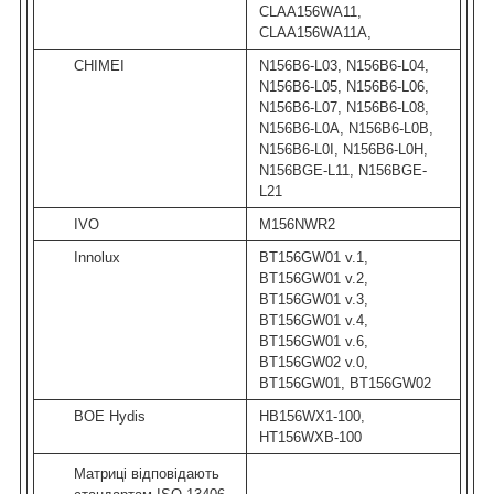
CLAA156WA11,
CLAA156WA11A,
CHIMEI
N156B6-L03, N156B6-L04,
N156B6-L05, N156B6-L06,
N156B6-L07, N156B6-L08,
N156B6-L0A, N156B6-L0B,
N156B6-L0I, N156B6-L0H,
N156BGE-L11, N156BGE-
L21
IVO
M156NWR2
Innolux
BT156GW01 v.1,
BT156GW01 v.2,
BT156GW01 v.3,
BT156GW01 v.4,
BT156GW01 v.6,
BT156GW02 v.0,
BT156GW01, BT156GW02
BOE Hydis
HB156WX1-100,
HT156WXB-100
Матриці відповідають