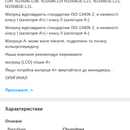
L0H, N156B6-L0B, N156B6-L0I N156BGE-L21, N156BGE-L21,
N156BGE-L11.
Матриці відповідають стандартам ISO 13406-2, в наявності
класу I (категорія А+) і класу II (категорія А-)
Матриці відповідають стандартам ISO 13406-2, в наявності
класу I (категорія А+) і класу II (категорія А-)
Матриця А- може мати пікселя, подряпини та погану
кольоропередачу.
Наша компанія рекомендує переважати
матриці (LCD) тільки А+
Якщо потрібна матриця А+ звертайтеся до менеджера...
ОРИГИНАЛ
Приховати
Характеристики
Основні
Виробник
Chunghwa