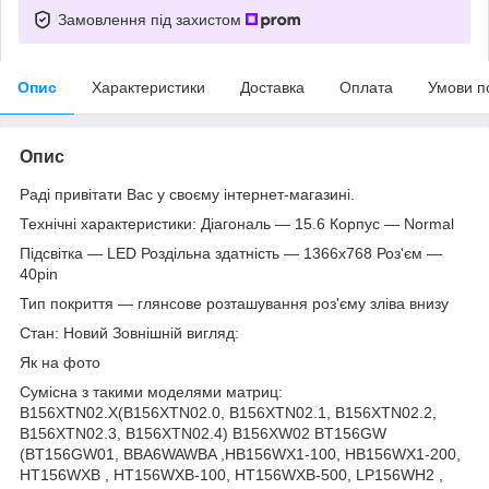
Замовлення під захистом
Опис
Характеристики
Доставка
Оплата
Умови п
Опис
Раді привітати Вас у своєму інтернет-магазині.
Технічні характеристики: Діагональ — 15.6 Корпус — Normal
Підсвітка — LED Роздільна здатність — 1366х768 Роз'єм —
40pin
Тип покриття — глянсове розташування роз'єму зліва внизу
Стан: Новий Зовнішній вигляд:
Як на фото
Сумісна з такими моделями матриц:
B156XTN02.X(B156XTN02.0, B156XTN02.1, B156XTN02.2,
B156XTN02.3, B156XTN02.4) B156XW02 BT156GW
(BT156GW01, BBA6WAWBA ,HB156WX1-100, HB156WX1-200,
HT156WXB , HT156WXB-100, HT156WXB-500, LP156WH2 ,