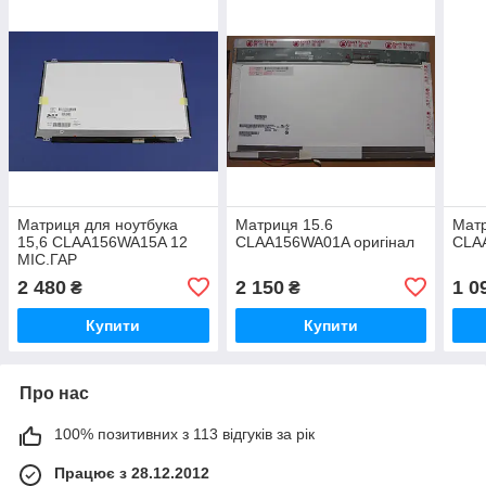
Матриця для ноутбука
Матриця 15.6
Матр
15,6 CLAA156WA15A 12
CLAA156WA01A оригінал
CLA
МІС.ГАР
2 480
2 150
1 0
₴
₴
Купити
Купити
Про нас
100% позитивних з 113 відгуків за рік
Працює з 28.12.2012