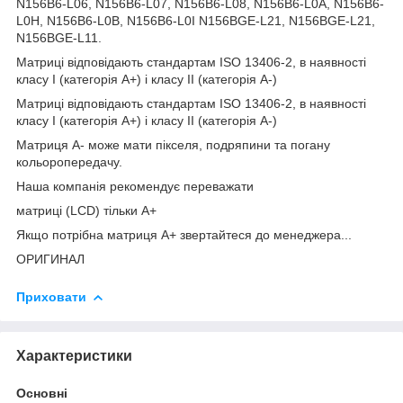
N156B6-L06, N156B6-L07, N156B6-L08, N156B6-L0A, N156B6-
L0H, N156B6-L0B, N156B6-L0I N156BGE-L21, N156BGE-L21,
N156BGE-L11.
Матриці відповідають стандартам ISO 13406-2, в наявності
класу I (категорія А+) і класу II (категорія А-)
Матриці відповідають стандартам ISO 13406-2, в наявності
класу I (категорія А+) і класу II (категорія А-)
Матриця А- може мати пікселя, подряпини та погану
кольоропередачу.
Наша компанія рекомендує переважати
матриці (LCD) тільки А+
Якщо потрібна матриця А+ звертайтеся до менеджера...
ОРИГИНАЛ
Приховати
Характеристики
Основні