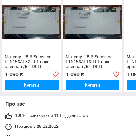
Матриця 15,6 Samsung
Матриця 15,6 Samsung
Мат
LTN156AT32-L01 нова
LTN156AT16-L01 нова
LTN
оригінал Для DELL
оригінал Для DELL
ориг
1 090
1 090
1 0
₴
₴
Купити
Купити
Про нас
100% позитивних з 113 відгуків за рік
Працює з 28.12.2012