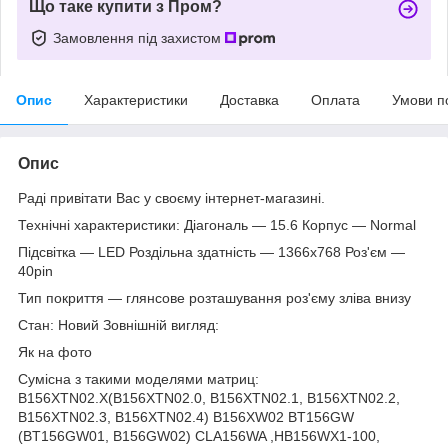
Що таке купити з Пром?
Замовлення під захистом
Опис
Характеристики
Доставка
Оплата
Умови п
Опис
Раді привітати Вас у своєму інтернет-магазині.
Технічні характеристики: Діагональ — 15.6 Корпус — Normal
Підсвітка — LED Роздільна здатність — 1366х768 Роз'єм —
40pin
Тип покриття — глянсове розташування роз'єму зліва внизу
Стан: Новий Зовнішній вигляд:
Як на фото
Сумісна з такими моделями матриц:
B156XTN02.X(B156XTN02.0, B156XTN02.1, B156XTN02.2,
B156XTN02.3, B156XTN02.4) B156XW02 BT156GW
(BT156GW01, B156GW02) CLA156WA ,HB156WX1-100,