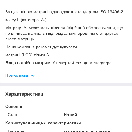
За цією ціною матриці відповідають стандартам ISO 13406-2
класу II (категорія А-)
Матриця А- може мати пікселя (від 9 шт.) або засвічення, що
не впливає на якість і відповідає міжнародним стандартам
якості матриць...
Наша компанія рекомендує купувати
матриці (LCD) тільки А+
Якщо потрібна матриця А+ звертайтеся до менеджера...
Приховати
Характеристики
Основні
Стан
Новий
Користувальницькі характеристики
Гарантія
гарантія від продавця