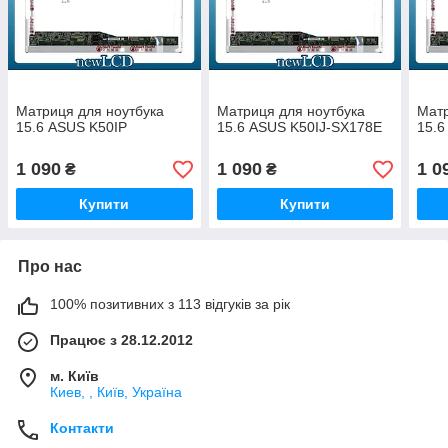
Матриця для ноутбука
Матриця для ноутбука
Матр
15.6 ASUS K50IP
15.6 ASUS K50IJ-SX178E
15.6
1 090
1 090
1 0
₴
₴
Купити
Купити
Про нас
100% позитивних з 113 відгуків за рік
Працює з 28.12.2012
м. Київ
Киев, , Київ, Україна
Контакти