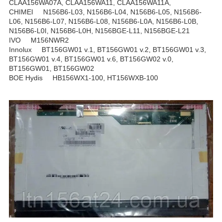
CLAA156WA07A, CLAA156WA11, CLAA156WA11A,
CHIMEI N156B6-L03, N156B6-L04, N156B6-L05, N156B6-
L06, N156B6-L07, N156B6-L08, N156B6-L0A, N156B6-L0B,
N156B6-L0I, N156B6-L0H, N156BGE-L11, N156BGE-L21
IVO M156NWR2
Innolux BT156GW01 v.1, BT156GW01 v.2, BT156GW01 v.3,
BT156GW01 v.4, BT156GW01 v.6, BT156GW02 v.0,
BT156GW01, BT156GW02
BOE Hydis HB156WX1-100, HT156WXB-100