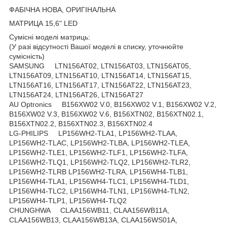
ФАБІЧНА НОВА, ОРИГІНАЛЬНА
МАТРИЦА 15,6" LED
Сумісні моделі матриць:
(У разі відсутності Вашої моделі в списку, уточнюйте
сумісність)
SAMSUNG LTN156AT02, LTN156AT03, LTN156AT05,
LTN156AT09, LTN156AT10, LTN156AT14, LTN156AT15,
LTN156AT16, LTN156AT17, LTN156AT22, LTN156AT23,
LTN156AT24, LTN156AT26, LTN156AT27
AU Optronics B156XW02 V.0, B156XW02 V.1, B156XW02 V.2,
B156XW02 V.3, B156XW02 V.6, B156XTN02, B156XTN02.1,
B156XTN02.2, B156XTN02.3, B156XTN02.4
LG-PHILIPS LP156WH2-TLA1, LP156WH2-TLAA,
LP156WH2-TLAC, LP156WH2-TLBA, LP156WH2-TLEA,
LP156WH2-TLE1, LP156WH2-TLF1, LP156WH2-TLFA,
LP156WH2-TLQ1, LP156WH2-TLQ2, LP156WH2-TLR2,
LP156WH2-TLRB LP156WH2-TLRA, LP156WH4-TLB1,
LP156WH4-TLA1, LP156WH4-TLC1, LP156WH4-TLD1,
LP156WH4-TLC2, LP156WH4-TLN1, LP156WH4-TLN2,
LP156WH4-TLP1, LP156WH4-TLQ2
CHUNGHWA CLAA156WB11, CLAA156WB11A,
CLAA156WB13, CLAA156WB13A, CLAA156WS01A,