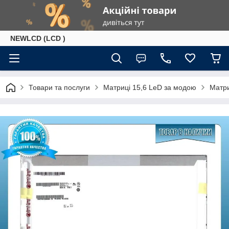
NEWLCD (LCD )
Товари та послуги
Матриці 15,6 LeD за модою
Матри