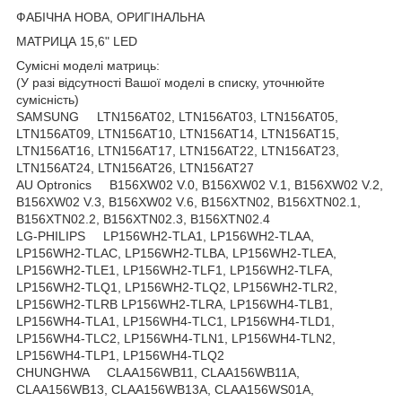
ФАБІЧНА НОВА, ОРИГІНАЛЬНА
МАТРИЦА 15,6" LED
Сумісні моделі матриць:
(У разі відсутності Вашої моделі в списку, уточнюйте
сумісність)
SAMSUNG LTN156AT02, LTN156AT03, LTN156AT05,
LTN156AT09, LTN156AT10, LTN156AT14, LTN156AT15,
LTN156AT16, LTN156AT17, LTN156AT22, LTN156AT23,
LTN156AT24, LTN156AT26, LTN156AT27
AU Optronics B156XW02 V.0, B156XW02 V.1, B156XW02 V.2,
B156XW02 V.3, B156XW02 V.6, B156XTN02, B156XTN02.1,
B156XTN02.2, B156XTN02.3, B156XTN02.4
LG-PHILIPS LP156WH2-TLA1, LP156WH2-TLAA,
LP156WH2-TLAC, LP156WH2-TLBA, LP156WH2-TLEA,
LP156WH2-TLE1, LP156WH2-TLF1, LP156WH2-TLFA,
LP156WH2-TLQ1, LP156WH2-TLQ2, LP156WH2-TLR2,
LP156WH2-TLRB LP156WH2-TLRA, LP156WH4-TLB1,
LP156WH4-TLA1, LP156WH4-TLC1, LP156WH4-TLD1,
LP156WH4-TLC2, LP156WH4-TLN1, LP156WH4-TLN2,
LP156WH4-TLP1, LP156WH4-TLQ2
CHUNGHWA CLAA156WB11, CLAA156WB11A,
CLAA156WB13, CLAA156WB13A, CLAA156WS01A,