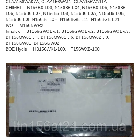
CLAA156WA07A, CLAA156WA11, CLAA156WA11A,
CHIMEI N156B6-L03, N156B6-L04, N156B6-L05, N156B6-
L06, N156B6-L07, N156B6-L08, N156B6-L0A, N156B6-L0B,
N156B6-L0I, N156B6-L0H, N156BGE-L11, N156BGE-L21
IVO M156NWR2
Innolux BT156GW01 v.1, BT156GW01 v.2, BT156GW01 v.3,
BT156GW01 v.4, BT156GW01 v.6, BT156GW02 v.0,
BT156GW01, BT156GW02
BOE Hydis HB156WX1-100, HT156WXB-100