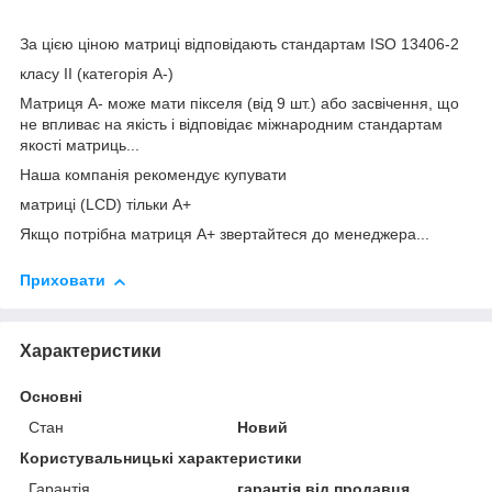
За цією ціною матриці відповідають стандартам ISO 13406-2
класу II (категорія А-)
Матриця А- може мати пікселя (від 9 шт.) або засвічення, що
не впливає на якість і відповідає міжнародним стандартам
якості матриць...
Наша компанія рекомендує купувати
матриці (LCD) тільки А+
Якщо потрібна матриця А+ звертайтеся до менеджера...
Приховати
Характеристики
Основні
Стан
Новий
Користувальницькі характеристики
Гарантія
гарантія від продавця