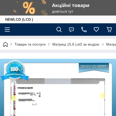
NEWLCD (LCD )
Товари та послуги
Матриці 15,6 LeD за модою
Матри