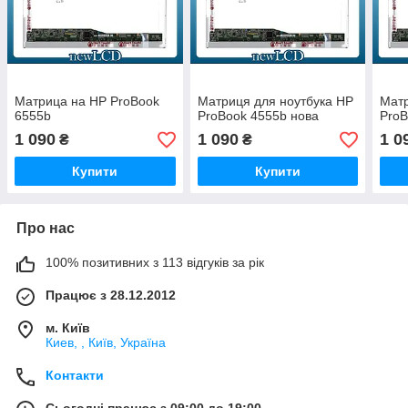
Матрица на HP ProBook
Матриця для ноутбука HP
Матр
6555b
ProBook 4555b нова
ProB
1 090
1 090
1 0
₴
₴
Купити
Купити
Про нас
100% позитивних з 113 відгуків за рік
Працює з 28.12.2012
м. Київ
Киев, , Київ, Україна
Контакти