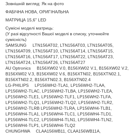
Зовнішній вигляд: Як на фото
ФАБІЧНА НОВА, ОРИГІНАЛЬНА
МАТРИЦА 15,6" LED
Сумісні моделі матриць:
(У разі відсутності Вашої моделі в списку, уточнюйте
сумісність)
SAMSUNG LTN156AT02, LTN156AT03, LTN156AT05,
LTN156AT09, LTN156AT10, LTN156AT14, LTN156AT15,
LTN156AT16, LTN156AT17, LTN156AT22, LTN156AT23,
LTN156AT24, LTN156AT26, LTN156AT27
AU Optronics B156XW02 V.0, B156XW02 V.1, B156XW02 V.2,
B156XW02 V.3, B156XW02 V.6, B156XTN02, B156XTN02.1,
B156XTN02.2, B156XTN02.3, B156XTN02.4
LG-PHILIPS LP156WH2-TLA1, LP156WH2-TLAA,
LP156WH2-TLAC, LP156WH2-TLBA, LP156WH2-TLEA,
LP156WH2-TLE1, LP156WH2-TLF1, LP156WH2-TLFA,
LP156WH2-TLQ1, LP156WH2-TLQ2, LP156WH2-TLR2,
LP156WH2-TLRB LP156WH2-TLRA, LP156WH4-TLB1,
LP156WH4-TLA1, LP156WH4-TLC1, LP156WH4-TLD1,
LP156WH4-TLC2, LP156WH4-TLN1, LP156WH4-TLN2,
LP156WH4-TLP1, LP156WH4-TLQ2
CHUNGHWA CLAA156WB11, CLAA156WB11A,