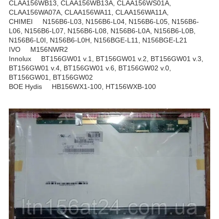
CLAA156WB13, CLAA156WB13A, CLAA156WS01A,
CLAA156WA07A, CLAA156WA11, CLAA156WA11A,
CHIMEI N156B6-L03, N156B6-L04, N156B6-L05, N156B6-
L06, N156B6-L07, N156B6-L08, N156B6-L0A, N156B6-L0B,
N156B6-L0I, N156B6-L0H, N156BGE-L11, N156BGE-L21
IVO M156NWR2
Innolux BT156GW01 v.1, BT156GW01 v.2, BT156GW01 v.3,
BT156GW01 v.4, BT156GW01 v.6, BT156GW02 v.0,
BT156GW01, BT156GW02
BOE Hydis HB156WX1-100, HT156WXB-100