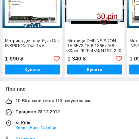
Матриця для ноутбука Dell
Матриця Dell INSPIRON
Матр
INSPIRON 15Z 15.6
15 3573 15.6 1366x768
INS
30pin 262K 45% NTSC 220
cd/m² для ноутбука
1 090
1 340
1 0
₴
₴
Купити
Купити
Про нас
100% позитивних з 113 відгуків за рік
Працює з 28.12.2012
м. Київ
Киев, , Київ, Україна