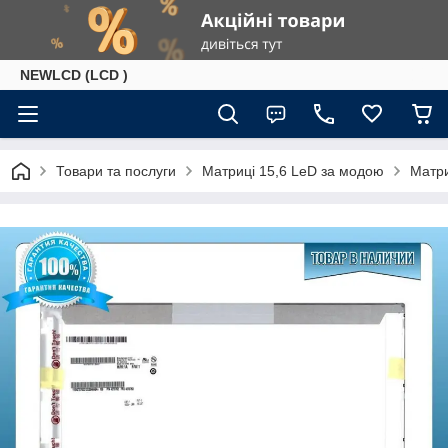
NEWLCD (LCD )
Товари та послуги
Матриці 15,6 LeD за модою
Матри