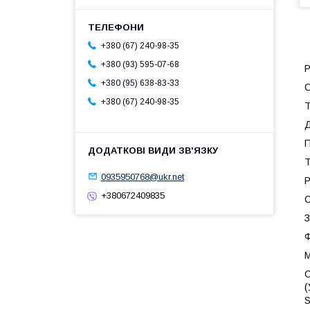
+380 (67) 240-98-35
+380 (93) 595-07-68
Р
+380 (95) 638-83-33
+380 (67) 240-98-35
Т
Д
П
Т
0935950768@ukr.net
Р
+380672409835
С
З
М
С
(