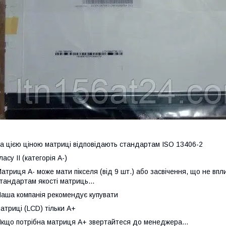
а цією ціною матриці відповідають стандартам ISO 13406-2
ласу II (категорія А-)
атриця А- може мати пікселя (від 9 шт.) або засвічення, що не впл
тандартам якості матриць...
аша компанія рекомендує купувати
атриці (LCD) тільки А+
кщо потрібна матриця А+ звертайтеся до менеджера...