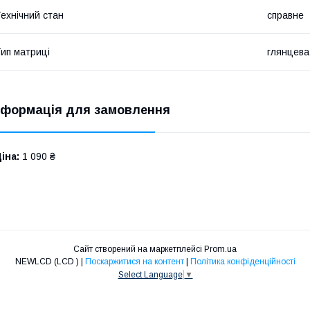
ехнічний стан
справне
ип матриці
глянцева
нформація для замовлення
іна:
1 090 ₴
Сайт створений на маркетплейсі
Prom.ua
NEWLCD (LCD ) |
Поскаржитися на контент
|
Політика конфіденційності
Select Language
▼