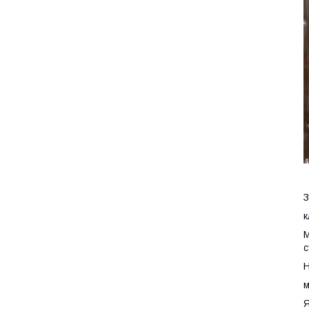
З
к
М
с
Н
м
Я