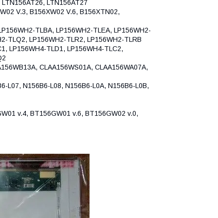
, LTN156AT26, LTN156AT27
W02 V.3, B156XW02 V.6, B156XTN02,
LP156WH2-TLBA, LP156WH2-TLEA, LP156WH2-
H2-TLQ2, LP156WH2-TLR2, LP156WH2-TLRB
1, LP156WH4-TLD1, LP156WH4-TLC2,
Q2
56WB13A, CLAA156WS01A, CLAA156WA07A,
-L07, N156B6-L08, N156B6-L0A, N156B6-L0B,
W01 v.4, BT156GW01 v.6, BT156GW02 v.0,