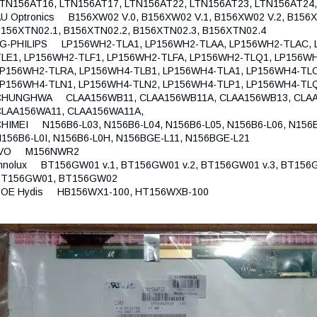
TN156AT16, LTN156AT17, LTN156AT22, LTN156AT23, LTN156AT24
U Optronics B156XW02 V.0, B156XW02 V.1, B156XW02 V.2, B156X
156XTN02.1, B156XTN02.2, B156XTN02.3, B156XTN02.4
LG-PHILIPS LP156WH2-TLA1, LP156WH2-TLAA, LP156WH2-TLAC, 
LE1, LP156WH2-TLF1, LP156WH2-TLFA, LP156WH2-TLQ1, LP156W
P156WH2-TLRA, LP156WH4-TLB1, LP156WH4-TLA1, LP156WH4-TLC
LP156WH4-TLN1, LP156WH4-TLN2, LP156WH4-TLP1, LP156WH4-TL
CHUNGHWA CLAA156WB11, CLAA156WB11A, CLAA156WB13, CLAA1
CLAA156WA11, CLAA156WA11A,
HIMEI N156B6-L03, N156B6-L04, N156B6-L05, N156B6-L06, N156B6
156B6-L0I, N156B6-L0H, N156BGE-L11, N156BGE-L21
IVO M156NWR2
nnolux BT156GW01 v.1, BT156GW01 v.2, BT156GW01 v.3, BT156G
BT156GW01, BT156GW02
BOE Hydis HB156WX1-100, HT156WXB-100