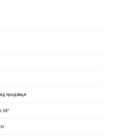
 від продавця
о 16"
ті