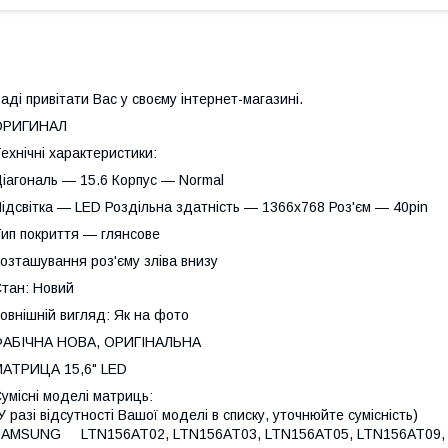
аді привітати Вас у своєму інтернет-магазині.
ОРИГИНАЛ
ехнічні характеристики:
іагональ — 15.6 Корпус — Normal
ідсвітка — LED Роздільна здатність — 1366х768 Роз'єм — 40pin
ип покриття — глянсове
озташування роз'єму зліва внизу
тан: Новий
овнішній вигляд: Як на фото
ФАБІЧНА НОВА, ОРИГІНАЛЬНА
АТРИЦА 15,6" LED
умісні моделі матриць:
У разі відсутності Вашої моделі в списку, уточнюйте сумісність)
SAMSUNG LTN156AT02, LTN156AT03, LTN156AT05, LTN156AT09, 