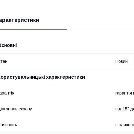
арактеристики
Основні
Стан
Новий
Користувальницькі характеристики
арантія
гарантія
іагональ екрану
від 15" д
аявність
в наявнос