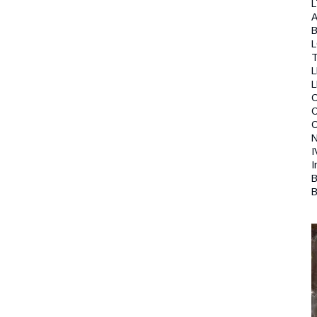
L
A
B
T
L
C
N
I