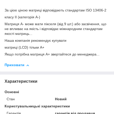
За цією ціною матриці відповідають стандартам ISO 13406-2
класу II (категорія А-)
Матриця А- може мати пікселя (від 9 шт.) або засвічення, що
не впливає на якість і відповідає міжнародним стандартам
якості матриць...
Наша компанія рекомендує купувати
матриці (LCD) тільки А+
Якщо потрібна матриця А+ звертайтеся до менеджера...
Приховати
Характеристики
Основні
Стан
Новий
Користувальницькі характеристики
Гарантія
гарантія від продавця