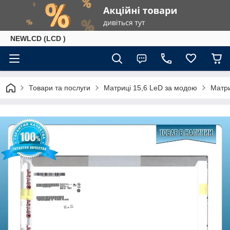
NEWLCD (LCD )
Товари та послуги
Матриці 15,6 LeD за модою
Матри