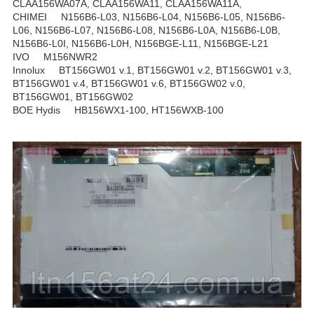
CLAA156WA07A, CLAA156WA11, CLAA156WA11A,
CHIMEI N156B6-L03, N156B6-L04, N156B6-L05, N156B6-
L06, N156B6-L07, N156B6-L08, N156B6-L0A, N156B6-L0B,
N156B6-L0I, N156B6-L0H, N156BGE-L11, N156BGE-L21
IVO M156NWR2
Innolux BT156GW01 v.1, BT156GW01 v.2, BT156GW01 v.3,
BT156GW01 v.4, BT156GW01 v.6, BT156GW02 v.0,
BT156GW01, BT156GW02
BOE Hydis HB156WX1-100, HT156WXB-100