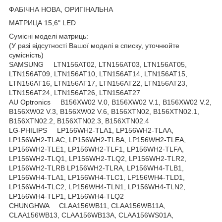
ФАБІЧНА НОВА, ОРИГІНАЛЬНА
МАТРИЦА 15,6" LED
Сумісні моделі матриць:
(У разі відсутності Вашої моделі в списку, уточнюйте
сумісність)
SAMSUNG LTN156AT02, LTN156AT03, LTN156AT05,
LTN156AT09, LTN156AT10, LTN156AT14, LTN156AT15,
LTN156AT16, LTN156AT17, LTN156AT22, LTN156AT23,
LTN156AT24, LTN156AT26, LTN156AT27
AU Optronics B156XW02 V.0, B156XW02 V.1, B156XW02 V.2,
B156XW02 V.3, B156XW02 V.6, B156XTN02, B156XTN02.1,
B156XTN02.2, B156XTN02.3, B156XTN02.4
LG-PHILIPS LP156WH2-TLA1, LP156WH2-TLAA,
LP156WH2-TLAC, LP156WH2-TLBA, LP156WH2-TLEA,
LP156WH2-TLE1, LP156WH2-TLF1, LP156WH2-TLFA,
LP156WH2-TLQ1, LP156WH2-TLQ2, LP156WH2-TLR2,
LP156WH2-TLRB LP156WH2-TLRA, LP156WH4-TLB1,
LP156WH4-TLA1, LP156WH4-TLC1, LP156WH4-TLD1,
LP156WH4-TLC2, LP156WH4-TLN1, LP156WH4-TLN2,
LP156WH4-TLP1, LP156WH4-TLQ2
CHUNGHWA CLAA156WB11, CLAA156WB11A,
CLAA156WB13, CLAA156WB13A, CLAA156WS01A,