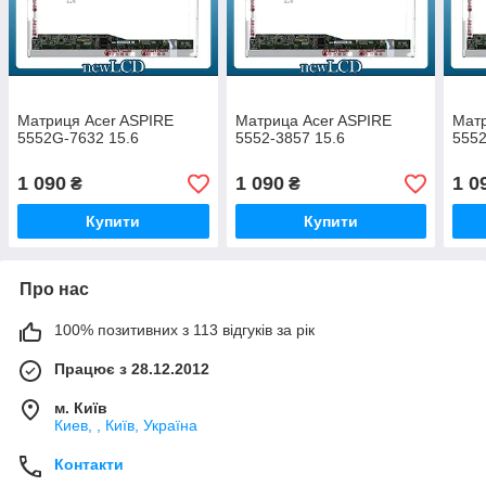
Матриця Acer ASPIRE
Матрица Acer ASPIRE
Матр
5552G-7632 15.6
5552-3857 15.6
5552
1 090
1 090
1 0
₴
₴
Купити
Купити
Про нас
100% позитивних з 113 відгуків за рік
Працює з 28.12.2012
м. Київ
Киев, , Київ, Україна
Контакти