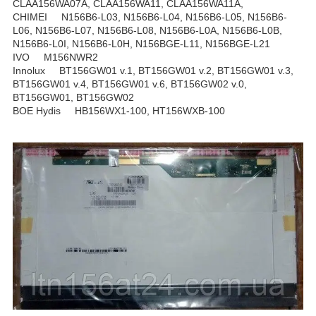
CLAA156WA07A, CLAA156WA11, CLAA156WA11A,
CHIMEI N156B6-L03, N156B6-L04, N156B6-L05, N156B6-
L06, N156B6-L07, N156B6-L08, N156B6-L0A, N156B6-L0B,
N156B6-L0I, N156B6-L0H, N156BGE-L11, N156BGE-L21
IVO M156NWR2
Innolux BT156GW01 v.1, BT156GW01 v.2, BT156GW01 v.3,
BT156GW01 v.4, BT156GW01 v.6, BT156GW02 v.0,
BT156GW01, BT156GW02
BOE Hydis HB156WX1-100, HT156WXB-100