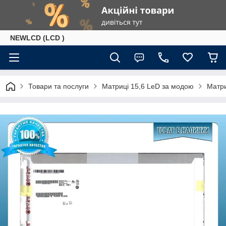
NEWLCD (LCD )
Товари та послуги
Матриці 15,6 LeD за модою
Матр