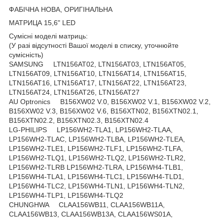
ФАБІЧНА НОВА, ОРИГІНАЛЬНА
МАТРИЦА 15,6" LED
Сумісні моделі матриць:
(У разі відсутності Вашої моделі в списку, уточнюйте
сумісність)
SAMSUNG LTN156AT02, LTN156AT03, LTN156AT05,
LTN156AT09, LTN156AT10, LTN156AT14, LTN156AT15,
LTN156AT16, LTN156AT17, LTN156AT22, LTN156AT23,
LTN156AT24, LTN156AT26, LTN156AT27
AU Optronics B156XW02 V.0, B156XW02 V.1, B156XW02 V.2,
B156XW02 V.3, B156XW02 V.6, B156XTN02, B156XTN02.1,
B156XTN02.2, B156XTN02.3, B156XTN02.4
LG-PHILIPS LP156WH2-TLA1, LP156WH2-TLAA,
LP156WH2-TLAC, LP156WH2-TLBA, LP156WH2-TLEA,
LP156WH2-TLE1, LP156WH2-TLF1, LP156WH2-TLFA,
LP156WH2-TLQ1, LP156WH2-TLQ2, LP156WH2-TLR2,
LP156WH2-TLRB LP156WH2-TLRA, LP156WH4-TLB1,
LP156WH4-TLA1, LP156WH4-TLC1, LP156WH4-TLD1,
LP156WH4-TLC2, LP156WH4-TLN1, LP156WH4-TLN2,
LP156WH4-TLP1, LP156WH4-TLQ2
CHUNGHWA CLAA156WB11, CLAA156WB11A,
CLAA156WB13, CLAA156WB13A, CLAA156WS01A,