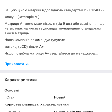
За цією ціною матриці відповідають стандартам ISO 13406-2
класу II (категорія А-)
Матриця А- може мати пікселя (від 9 шт.) або засвічення, що
не впливає на якість і відповідає міжнародним стандартам
якості матриць...
Наша компанія рекомендує купувати
матриці (LCD) тільки А+
Якщо потрібна матриця А+ звертайтеся до менеджера...
Приховати
Характеристики
Основні
Стан
Новий
Користувальницькі характеристики
Гарантія
гарантія від продавця