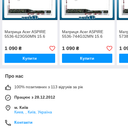
Матрица Acer ASPIRE
Матриця Acer ASPIRE
Матр
5536-623G50MN 15.6
5536-744G32MN 15.6
573
1 090
1 090
1 0
₴
₴
Купити
Купити
Про нас
100% позитивних з 113 відгуків за рік
Працює з 28.12.2012
м. Київ
Киев, , Київ, Україна
Контакти