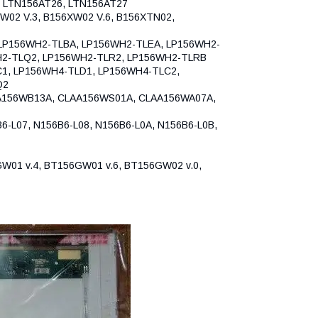
, LTN156AT26, LTN156AT27
W02 V.3, B156XW02 V.6, B156XTN02,
LP156WH2-TLBA, LP156WH2-TLEA, LP156WH2-
H2-TLQ2, LP156WH2-TLR2, LP156WH2-TLRB
1, LP156WH4-TLD1, LP156WH4-TLC2,
Q2
56WB13A, CLAA156WS01A, CLAA156WA07A,
-L07, N156B6-L08, N156B6-L0A, N156B6-L0B,
W01 v.4, BT156GW01 v.6, BT156GW02 v.0,