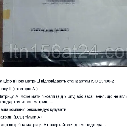
а цією ціною матриці відповідають стандартам ISO 13406-2
ласу II (категорія А-)
атриця А- може мати пікселя (від 9 шт.) або засвічення, що не впл
тандартам якості матриць...
аша компанія рекомендує купувати
атриці (LCD) тільки А+
кщо потрібна матриця А+ звертайтеся до менеджера...