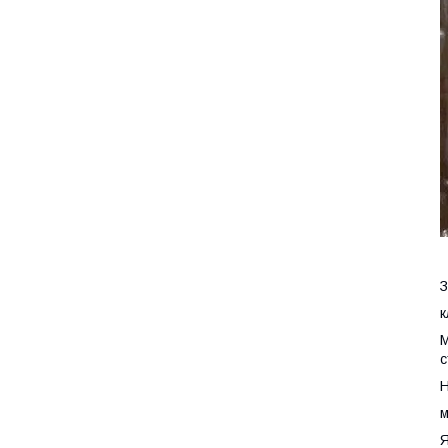
З
к
М
с
Н
м
Я