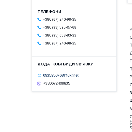
+380 (67) 240-98-35
+380 (93) 595-07-68
Р
+380 (95) 638-83-33
+380 (67) 240-98-35
Т
Д
П
Т
0935950768@ukr.net
Р
+380672409835
С
З
М
С
(