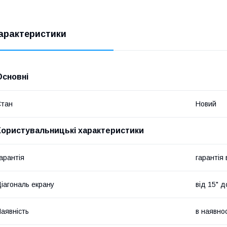
арактеристики
Основні
Стан
Новий
Користувальницькі характеристики
арантія
гарантія
іагональ екрану
від 15" д
аявність
в наявнос