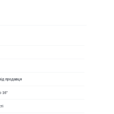
 від продавця
о 16"
ті