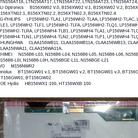
TN156AT16, LTN156AT17, LTN156AT22, LTN156AT23, LTN156AT24
U Optronics B156XW02 V.0, B156XW02 V.1, B156XW02 V.2, B156X
156XTN02.1, B156XTN02.2, B156XTN02.3, B156XTN02.4
LG-PHILIPS LP156WH2-TLA1, LP156WH2-TLAA, LP156WH2-TLAC, 
LE1, LP156WH2-TLF1, LP156WH2-TLFA, LP156WH2-TLQ1, LP156W
P156WH2-TLRA, LP156WH4-TLB1, LP156WH4-TLA1, LP156WH4-TLC
LP156WH4-TLN1, LP156WH4-TLN2, LP156WH4-TLP1, LP156WH4-TL
CHUNGHWA CLAA156WB11, CLAA156WB11A, CLAA156WB13, CLAA1
CLAA156WA11, CLAA156WA11A,
HIMEI N156B6-L03, N156B6-L04, N156B6-L05, N156B6-L06, N156B6
156B6-L0I, N156B6-L0H, N156BGE-L11, N156BGE-L21
IVO M156NWR2
nnolux BT156GW01 v.1, BT156GW01 v.2, BT156GW01 v.3, BT156G
BT156GW01, BT156GW02
BOE Hydis HB156WX1-100, HT156WXB-100