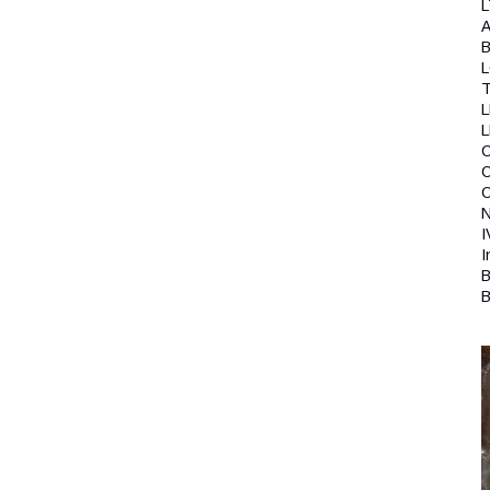
L
A
B
T
L
C
N
I