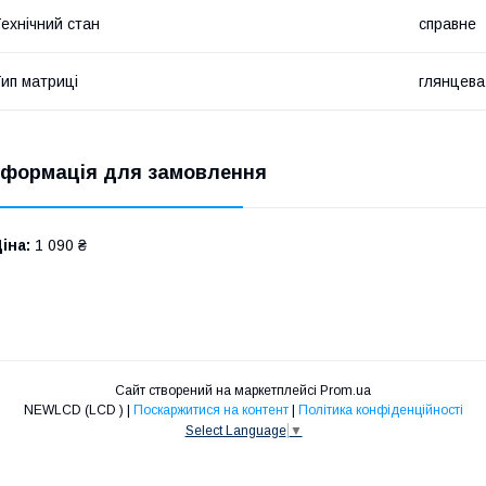
ехнічний стан
справне
ип матриці
глянцева
нформація для замовлення
іна:
1 090 ₴
Сайт створений на маркетплейсі
Prom.ua
NEWLCD (LCD ) |
Поскаржитися на контент
|
Політика конфіденційності
Select Language
▼