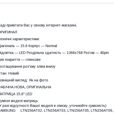
аді привітати Вас у своєму інтернет-магазині.
ОРИГИНАЛ
ехнічні характеристики:
іагональ — 15.6 Корпус — Normal
ідсвітка — LED Роздільна здатність — 1366х768 Роз'єм — 40pin
ип покриття — глянсове
озташування роз'єму зліва внизу
тан: Новий
овнішній вигляд: Як на фото
ФАБІЧНА НОВА, ОРИГІНАЛЬНА
АТРИЦА 15,6" LED
умісні моделі матриць:
У разі відсутності Вашої моделі в списку, уточнюйте сумісність)
SAMSUNG LTN156AT02, LTN156AT03, LTN156AT05, LTN156AT09, 