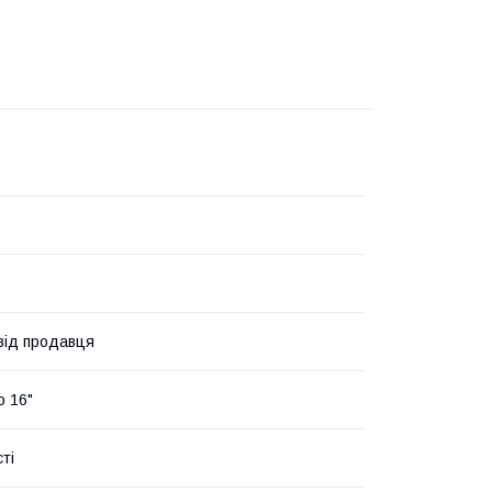
 від продавця
о 16"
ті