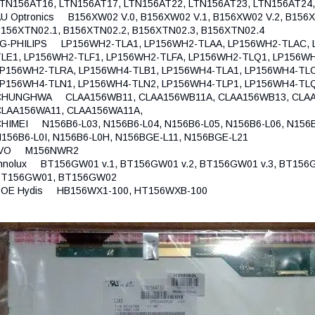
TN156AT16, LTN156AT17, LTN156AT22, LTN156AT23, LTN156AT24
U Optronics B156XW02 V.0, B156XW02 V.1, B156XW02 V.2, B156X
156XTN02.1, B156XTN02.2, B156XTN02.3, B156XTN02.4
LG-PHILIPS LP156WH2-TLA1, LP156WH2-TLAA, LP156WH2-TLAC, 
LE1, LP156WH2-TLF1, LP156WH2-TLFA, LP156WH2-TLQ1, LP156W
P156WH2-TLRA, LP156WH4-TLB1, LP156WH4-TLA1, LP156WH4-TLC
LP156WH4-TLN1, LP156WH4-TLN2, LP156WH4-TLP1, LP156WH4-TL
CHUNGHWA CLAA156WB11, CLAA156WB11A, CLAA156WB13, CLAA1
CLAA156WA11, CLAA156WA11A,
HIMEI N156B6-L03, N156B6-L04, N156B6-L05, N156B6-L06, N156B6
156B6-L0I, N156B6-L0H, N156BGE-L11, N156BGE-L21
IVO M156NWR2
nnolux BT156GW01 v.1, BT156GW01 v.2, BT156GW01 v.3, BT156G
BT156GW01, BT156GW02
BOE Hydis HB156WX1-100, HT156WXB-100