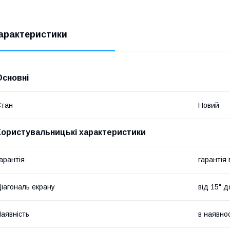
арактеристики
Основні
Стан
Новий
Користувальницькі характеристики
арантія
гарантія
іагональ екрану
від 15" д
аявність
в наявнос