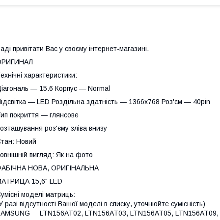
аді привітати Вас у своєму інтернет-магазині.
ОРИГИНАЛ
ехнічні характеристики:
іагональ — 15.6 Корпус — Normal
ідсвітка — LED Роздільна здатність — 1366х768 Роз'єм — 40pin
ип покриття — глянсове
озташування роз'єму зліва внизу
тан: Новий
овнішній вигляд: Як на фото
ФАБІЧНА НОВА, ОРИГІНАЛЬНА
АТРИЦА 15,6" LED
умісні моделі матриць:
У разі відсутності Вашої моделі в списку, уточнюйте сумісність)
SAMSUNG LTN156AT02, LTN156AT03, LTN156AT05, LTN156AT09, 