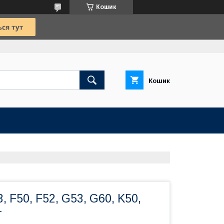
Кошик
Кошик
, F50, F52, G53, G60, K50,
г