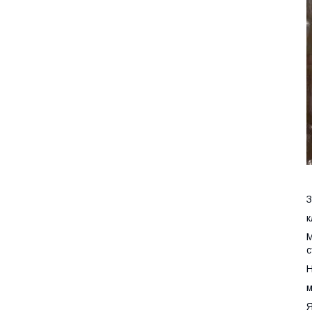
З
к
М
с
Н
м
Я