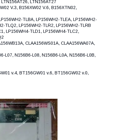
, LTN156AT26, LTN156AT27
W02 V.3, B156XW02 V.6, B156XTN02,
LP156WH2-TLBA, LP156WH2-TLEA, LP156WH2-
H2-TLQ2, LP156WH2-TLR2, LP156WH2-TLRB
1, LP156WH4-TLD1, LP156WH4-TLC2,
Q2
56WB13A, CLAA156WS01A, CLAA156WA07A,
-L07, N156B6-L08, N156B6-L0A, N156B6-L0B,
W01 v.4, BT156GW01 v.6, BT156GW02 v.0,