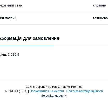
ехнічний стан
справне
ип матриці
глянцева
нформація для замовлення
іна:
1 090 ₴
Сайт створений на маркетплейсі
Prom.ua
NEWLCD (LCD ) |
Поскаржитися на контент
|
Політика конфіденційності
Select Language
▼