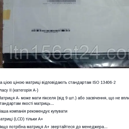
а цією ціною матриці відповідають стандартам ISO 13406-2
ласу II (категорія А-)
атриця А- може мати пікселя (від 9 шт.) або засвічення, що не впл
тандартам якості матриць...
аша компанія рекомендує купувати
атриці (LCD) тільки А+
кщо потрібна матриця А+ звертайтеся до менеджера...