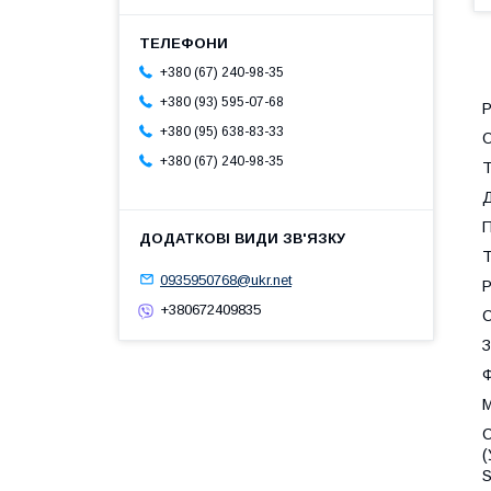
+380 (67) 240-98-35
+380 (93) 595-07-68
Р
+380 (95) 638-83-33
+380 (67) 240-98-35
Т
Д
П
Т
0935950768@ukr.net
Р
+380672409835
С
З
М
С
(