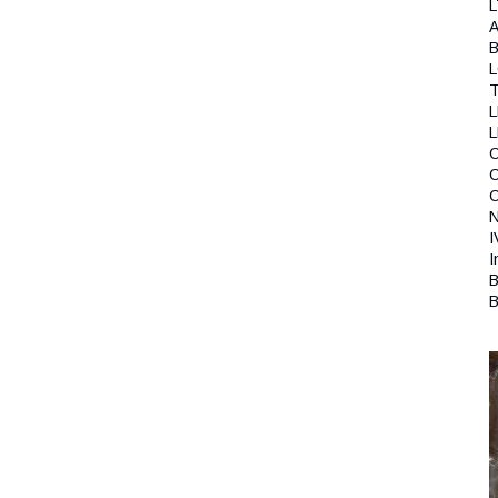
L
A
B
T
L
C
N
I