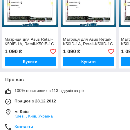
Матриця для Asus Retail-
Матриця для Asus Retail-
Матр
K50IE-1A, Retail-K50IE-1C
K50ID-1A, Retail-K50ID-1C
K50I
1 090
1 090
1 0
₴
₴
Купити
Купити
Про нас
100% позитивних з 113 відгуків за рік
Працює з 28.12.2012
м. Київ
Киев, , Київ, Україна
Контакти