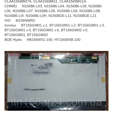
CLAA156WA07A, CLAA156WA11, CLAA156WA11A,
CHIMEI N156B6-L03, N156B6-L04, N156B6-L05, N156B6-
L06, N156B6-L07, N156B6-L08, N156B6-L0A, N156B6-L0B,
N156B6-L0I, N156B6-L0H, N156BGE-L11, N156BGE-L21
IVO M156NWR2
Innolux BT156GW01 v.1, BT156GW01 v.2, BT156GW01 v.3,
BT156GW01 v.4, BT156GW01 v.6, BT156GW02 v.0,
BT156GW01, BT156GW02
BOE Hydis HB156WX1-100, HT156WXB-100