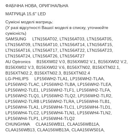
ФАБІЧНА НОВА, ОРИГІНАЛЬНА
МАТРИЦА 15,6" LED
Сумісні моделі матриць:
(У разі відсутності Вашої моделі в списку, уточнюйте
сумісність)
SAMSUNG LTN156AT02, LTN156AT03, LTN156AT05,
LTN156AT09, LTN156AT10, LTN156AT14, LTN156AT15,
LTN156AT16, LTN156AT17, LTN156AT22, LTN156AT23,
LTN156AT24, LTN156AT26, LTN156AT27
AU Optronics B156XW02 V.0, B156XW02 V.1, B156XW02 V.2,
B156XW02 V.3, B156XW02 V.6, B156XTN02, B156XTN02.1,
B156XTN02.2, B156XTN02.3, B156XTN02.4
LG-PHILIPS LP156WH2-TLA1, LP156WH2-TLAA,
LP156WH2-TLAC, LP156WH2-TLBA, LP156WH2-TLEA,
LP156WH2-TLE1, LP156WH2-TLF1, LP156WH2-TLFA,
LP156WH2-TLQ1, LP156WH2-TLQ2, LP156WH2-TLR2,
LP156WH2-TLRB LP156WH2-TLRA, LP156WH4-TLB1,
LP156WH4-TLA1, LP156WH4-TLC1, LP156WH4-TLD1,
LP156WH4-TLC2, LP156WH4-TLN1, LP156WH4-TLN2,
LP156WH4-TLP1, LP156WH4-TLQ2
CHUNGHWA CLAA156WB11, CLAA156WB11A,
CLAA156WB13, CLAA156WB13A, CLAA156WS01A,