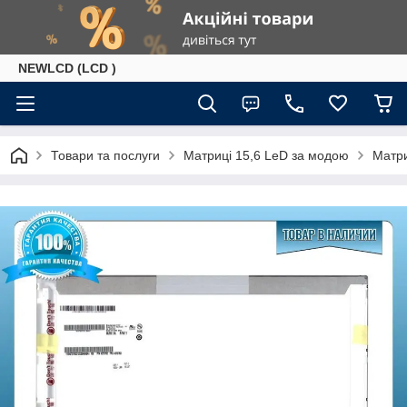
NEWLCD (LCD )
Товари та послуги
Матриці 15,6 LeD за модою
Матри