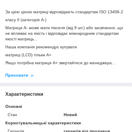
За цією ціною матриці відповідають стандартам ISO 13406-2
класу II (категорія А-)
Матриця А- може мати пікселя (від 9 шт.) або засвічення, що
не впливає на якість і відповідає міжнародним стандартам
якості матриць...
Наша компанія рекомендує купувати
матриці (LCD) тільки А+
Якщо потрібна матриця А+ звертайтеся до менеджера...
Приховати
Характеристики
Основні
Стан
Новий
Користувальницькі характеристики
Гарантія
гарантія від продавця