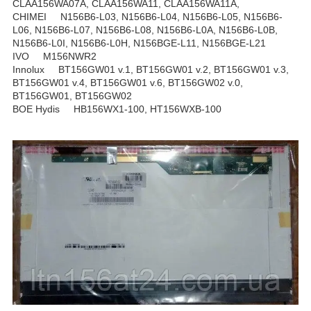
CLAA156WA07A, CLAA156WA11, CLAA156WA11A,
CHIMEI N156B6-L03, N156B6-L04, N156B6-L05, N156B6-
L06, N156B6-L07, N156B6-L08, N156B6-L0A, N156B6-L0B,
N156B6-L0I, N156B6-L0H, N156BGE-L11, N156BGE-L21
IVO M156NWR2
Innolux BT156GW01 v.1, BT156GW01 v.2, BT156GW01 v.3,
BT156GW01 v.4, BT156GW01 v.6, BT156GW02 v.0,
BT156GW01, BT156GW02
BOE Hydis HB156WX1-100, HT156WXB-100