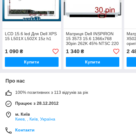
LCD 15.6 led Для Dell XPS
Матриця Dell INSPIRON
Мат
15 L501X L502X 15z h1
15 3573 15.6 1366x768
X50
30pin 262K 45% NTSC 220
ориг
cd/m² для ноутбука
1 090
1 340
2 4
₴
₴
Купити
Купити
Про нас
100% позитивних з 113 відгуків за рік
Працює з 28.12.2012
м. Київ
Киев, , Київ, Україна
Контакти