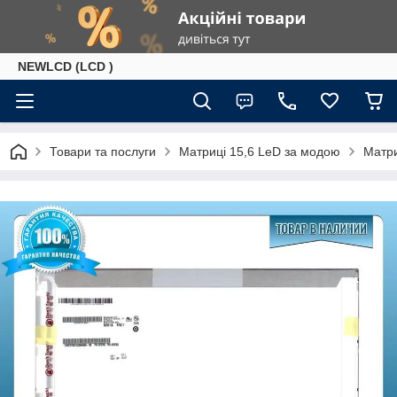
NEWLCD (LCD )
Товари та послуги
Матриці 15,6 LeD за модою
Матри