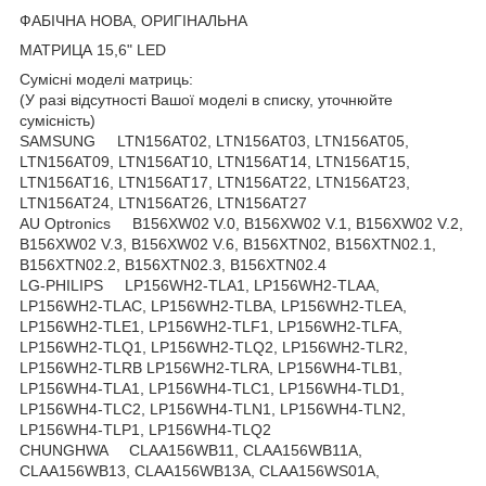
ФАБІЧНА НОВА, ОРИГІНАЛЬНА
МАТРИЦА 15,6" LED
Сумісні моделі матриць:
(У разі відсутності Вашої моделі в списку, уточнюйте
сумісність)
SAMSUNG LTN156AT02, LTN156AT03, LTN156AT05,
LTN156AT09, LTN156AT10, LTN156AT14, LTN156AT15,
LTN156AT16, LTN156AT17, LTN156AT22, LTN156AT23,
LTN156AT24, LTN156AT26, LTN156AT27
AU Optronics B156XW02 V.0, B156XW02 V.1, B156XW02 V.2,
B156XW02 V.3, B156XW02 V.6, B156XTN02, B156XTN02.1,
B156XTN02.2, B156XTN02.3, B156XTN02.4
LG-PHILIPS LP156WH2-TLA1, LP156WH2-TLAA,
LP156WH2-TLAC, LP156WH2-TLBA, LP156WH2-TLEA,
LP156WH2-TLE1, LP156WH2-TLF1, LP156WH2-TLFA,
LP156WH2-TLQ1, LP156WH2-TLQ2, LP156WH2-TLR2,
LP156WH2-TLRB LP156WH2-TLRA, LP156WH4-TLB1,
LP156WH4-TLA1, LP156WH4-TLC1, LP156WH4-TLD1,
LP156WH4-TLC2, LP156WH4-TLN1, LP156WH4-TLN2,
LP156WH4-TLP1, LP156WH4-TLQ2
CHUNGHWA CLAA156WB11, CLAA156WB11A,
CLAA156WB13, CLAA156WB13A, CLAA156WS01A,