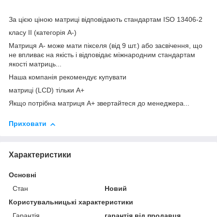
За цією ціною матриці відповідають стандартам ISO 13406-2
класу II (категорія А-)
Матриця А- може мати пікселя (від 9 шт.) або засвічення, що
не впливає на якість і відповідає міжнародним стандартам
якості матриць...
Наша компанія рекомендує купувати
матриці (LCD) тільки А+
Якщо потрібна матриця А+ звертайтеся до менеджера...
Приховати
Характеристики
Основні
Стан
Новий
Користувальницькі характеристики
Гарантія
гарантія від продавця