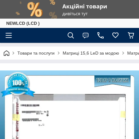
NEWLCD (LCD )
Товари та послуги
Матриці 15,6 LeD за модою
Матри