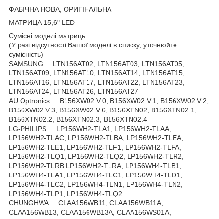
ФАБІЧНА НОВА, ОРИГІНАЛЬНА
МАТРИЦА 15,6" LED
Сумісні моделі матриць:
(У разі відсутності Вашої моделі в списку, уточнюйте
сумісність)
SAMSUNG LTN156AT02, LTN156AT03, LTN156AT05,
LTN156AT09, LTN156AT10, LTN156AT14, LTN156AT15,
LTN156AT16, LTN156AT17, LTN156AT22, LTN156AT23,
LTN156AT24, LTN156AT26, LTN156AT27
AU Optronics B156XW02 V.0, B156XW02 V.1, B156XW02 V.2,
B156XW02 V.3, B156XW02 V.6, B156XTN02, B156XTN02.1,
B156XTN02.2, B156XTN02.3, B156XTN02.4
LG-PHILIPS LP156WH2-TLA1, LP156WH2-TLAA,
LP156WH2-TLAC, LP156WH2-TLBA, LP156WH2-TLEA,
LP156WH2-TLE1, LP156WH2-TLF1, LP156WH2-TLFA,
LP156WH2-TLQ1, LP156WH2-TLQ2, LP156WH2-TLR2,
LP156WH2-TLRB LP156WH2-TLRA, LP156WH4-TLB1,
LP156WH4-TLA1, LP156WH4-TLC1, LP156WH4-TLD1,
LP156WH4-TLC2, LP156WH4-TLN1, LP156WH4-TLN2,
LP156WH4-TLP1, LP156WH4-TLQ2
CHUNGHWA CLAA156WB11, CLAA156WB11A,
CLAA156WB13, CLAA156WB13A, CLAA156WS01A,