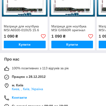
Матриця для ноутбука
Матриця для ноутбука
Матр
MSI A6500-010US 15.6
MSI GX660R оригінал
MSI 
1 090
1 090
1 0
₴
₴
Купити
Купити
Про нас
100% позитивних з 113 відгуків за рік
Працює з 28.12.2012
м. Київ
Киев, , Київ, Україна
Контакти