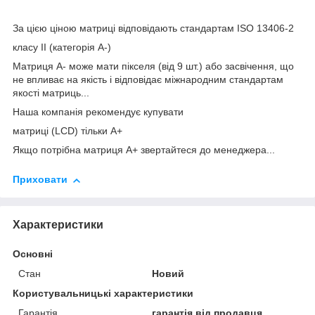
За цією ціною матриці відповідають стандартам ISO 13406-2
класу II (категорія А-)
Матриця А- може мати пікселя (від 9 шт.) або засвічення, що
не впливає на якість і відповідає міжнародним стандартам
якості матриць...
Наша компанія рекомендує купувати
матриці (LCD) тільки А+
Якщо потрібна матриця А+ звертайтеся до менеджера...
Приховати
Характеристики
Основні
Стан
Новий
Користувальницькі характеристики
Гарантія
гарантія від продавця