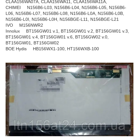
CLAA156WA07A, CLAA156WA11, CLAA156WA11A,
CHIMEI N156B6-L03, N156B6-L04, N156B6-L05, N156B6-
L06, N156B6-L07, N156B6-L08, N156B6-L0A, N156B6-L0B,
N156B6-L0I, N156B6-L0H, N156BGE-L11, N156BGE-L21
IVO M156NWR2
Innolux BT156GW01 v.1, BT156GW01 v.2, BT156GW01 v.3,
BT156GW01 v.4, BT156GW01 v.6, BT156GW02 v.0,
BT156GW01, BT156GW02
BOE Hydis HB156WX1-100, HT156WXB-100