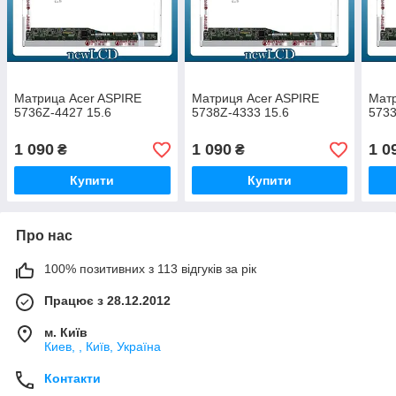
Матрица Acer ASPIRE
Матриця Acer ASPIRE
Матр
5736Z-4427 15.6
5738Z-4333 15.6
5733
1 090
1 090
1 0
₴
₴
Купити
Купити
Про нас
100% позитивних з 113 відгуків за рік
Працює з 28.12.2012
м. Київ
Киев, , Київ, Україна
Контакти