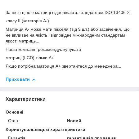
За цією ціною матриці відповідають стандартам ISO 13406-2
класу II (категорія А-)
Матриця А- може мати пікселя (від 9 шт.) або засвічення, що
не впливає на якість і відповідає міжнародним стандартам
якості матриць...
Наша компанія рекомендує купувати
матриці (LCD) тільки А+
Якщо потрібна матриця А+ звертайтеся до менеджера...
Приховати
Характеристики
Основні
Стан
Новий
Користувальницькі характеристики
Гарантія
гарантія від продавця