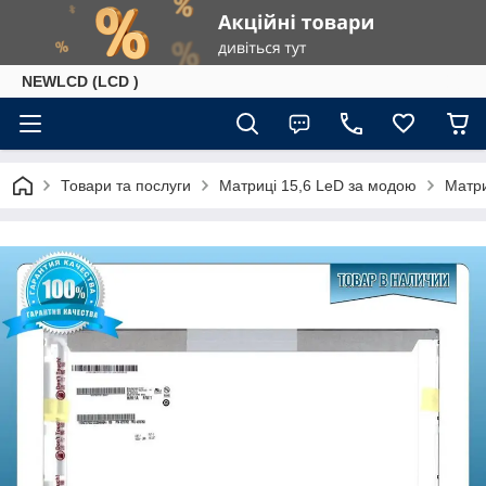
NEWLCD (LCD )
Товари та послуги
Матриці 15,6 LeD за модою
Матри