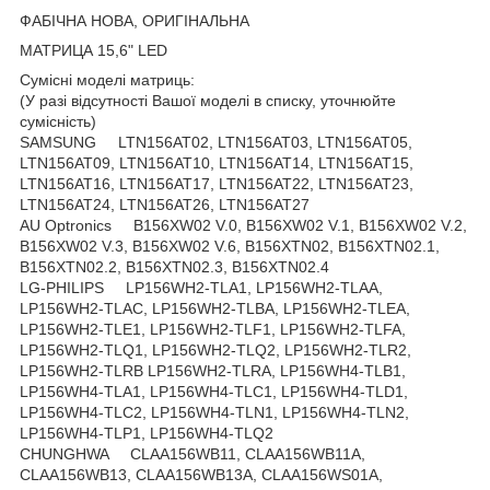
ФАБІЧНА НОВА, ОРИГІНАЛЬНА
МАТРИЦА 15,6" LED
Сумісні моделі матриць:
(У разі відсутності Вашої моделі в списку, уточнюйте
сумісність)
SAMSUNG LTN156AT02, LTN156AT03, LTN156AT05,
LTN156AT09, LTN156AT10, LTN156AT14, LTN156AT15,
LTN156AT16, LTN156AT17, LTN156AT22, LTN156AT23,
LTN156AT24, LTN156AT26, LTN156AT27
AU Optronics B156XW02 V.0, B156XW02 V.1, B156XW02 V.2,
B156XW02 V.3, B156XW02 V.6, B156XTN02, B156XTN02.1,
B156XTN02.2, B156XTN02.3, B156XTN02.4
LG-PHILIPS LP156WH2-TLA1, LP156WH2-TLAA,
LP156WH2-TLAC, LP156WH2-TLBA, LP156WH2-TLEA,
LP156WH2-TLE1, LP156WH2-TLF1, LP156WH2-TLFA,
LP156WH2-TLQ1, LP156WH2-TLQ2, LP156WH2-TLR2,
LP156WH2-TLRB LP156WH2-TLRA, LP156WH4-TLB1,
LP156WH4-TLA1, LP156WH4-TLC1, LP156WH4-TLD1,
LP156WH4-TLC2, LP156WH4-TLN1, LP156WH4-TLN2,
LP156WH4-TLP1, LP156WH4-TLQ2
CHUNGHWA CLAA156WB11, CLAA156WB11A,
CLAA156WB13, CLAA156WB13A, CLAA156WS01A,