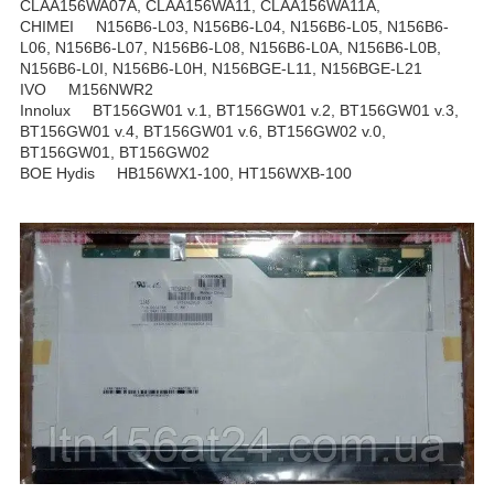
CLAA156WA07A, CLAA156WA11, CLAA156WA11A,
CHIMEI N156B6-L03, N156B6-L04, N156B6-L05, N156B6-
L06, N156B6-L07, N156B6-L08, N156B6-L0A, N156B6-L0B,
N156B6-L0I, N156B6-L0H, N156BGE-L11, N156BGE-L21
IVO M156NWR2
Innolux BT156GW01 v.1, BT156GW01 v.2, BT156GW01 v.3,
BT156GW01 v.4, BT156GW01 v.6, BT156GW02 v.0,
BT156GW01, BT156GW02
BOE Hydis HB156WX1-100, HT156WXB-100