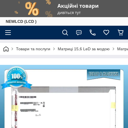
NEWLCD (LCD )
Товари та послуги
Матриці 15,6 LeD за модою
Матри