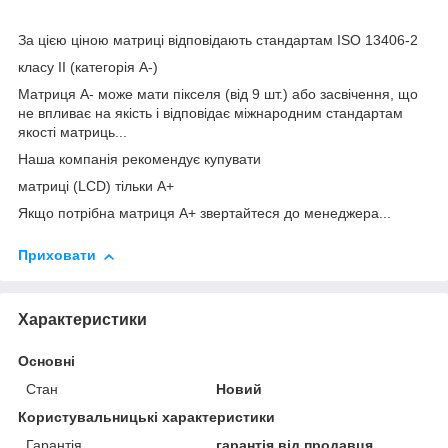
За цією ціною матриці відповідають стандартам ISO 13406-2
класу II (категорія А-)
Матриця А- може мати пікселя (від 9 шт.) або засвічення, що
не впливає на якість і відповідає міжнародним стандартам
якості матриць...
Наша компанія рекомендує купувати
матриці (LCD) тільки А+
Якщо потрібна матриця А+ звертайтеся до менеджера...
Приховати
Характеристики
Основні
Стан
Новий
Користувальницькі характеристики
Гарантія
гарантія від продавця