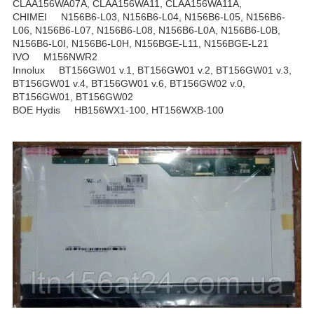
CLAA156WA07A, CLAA156WA11, CLAA156WA11A,
CHIMEI N156B6-L03, N156B6-L04, N156B6-L05, N156B6-
L06, N156B6-L07, N156B6-L08, N156B6-L0A, N156B6-L0B,
N156B6-L0I, N156B6-L0H, N156BGE-L11, N156BGE-L21
IVO M156NWR2
Innolux BT156GW01 v.1, BT156GW01 v.2, BT156GW01 v.3,
BT156GW01 v.4, BT156GW01 v.6, BT156GW02 v.0,
BT156GW01, BT156GW02
BOE Hydis HB156WX1-100, HT156WXB-100