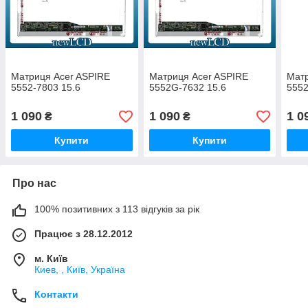
Матриця Acer ASPIRE
Матриця Acer ASPIRE
Матр
5552-7803 15.6
5552G-7632 15.6
5552
1 090
1 090
1 0
₴
₴
Купити
Купити
Про нас
100% позитивних з 113 відгуків за рік
Працює з 28.12.2012
м. Київ
Киев, , Київ, Україна
Контакти