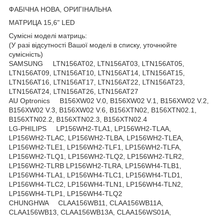
ФАБІЧНА НОВА, ОРИГІНАЛЬНА
МАТРИЦА 15,6" LED
Сумісні моделі матриць:
(У разі відсутності Вашої моделі в списку, уточнюйте
сумісність)
SAMSUNG LTN156AT02, LTN156AT03, LTN156AT05,
LTN156AT09, LTN156AT10, LTN156AT14, LTN156AT15,
LTN156AT16, LTN156AT17, LTN156AT22, LTN156AT23,
LTN156AT24, LTN156AT26, LTN156AT27
AU Optronics B156XW02 V.0, B156XW02 V.1, B156XW02 V.2,
B156XW02 V.3, B156XW02 V.6, B156XTN02, B156XTN02.1,
B156XTN02.2, B156XTN02.3, B156XTN02.4
LG-PHILIPS LP156WH2-TLA1, LP156WH2-TLAA,
LP156WH2-TLAC, LP156WH2-TLBA, LP156WH2-TLEA,
LP156WH2-TLE1, LP156WH2-TLF1, LP156WH2-TLFA,
LP156WH2-TLQ1, LP156WH2-TLQ2, LP156WH2-TLR2,
LP156WH2-TLRB LP156WH2-TLRA, LP156WH4-TLB1,
LP156WH4-TLA1, LP156WH4-TLC1, LP156WH4-TLD1,
LP156WH4-TLC2, LP156WH4-TLN1, LP156WH4-TLN2,
LP156WH4-TLP1, LP156WH4-TLQ2
CHUNGHWA CLAA156WB11, CLAA156WB11A,
CLAA156WB13, CLAA156WB13A, CLAA156WS01A,