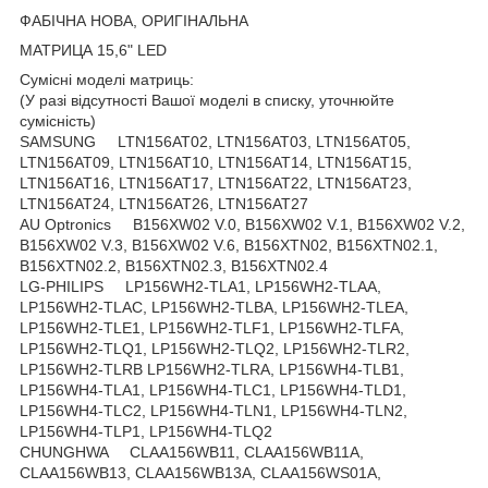
ФАБІЧНА НОВА, ОРИГІНАЛЬНА
МАТРИЦА 15,6" LED
Сумісні моделі матриць:
(У разі відсутності Вашої моделі в списку, уточнюйте
сумісність)
SAMSUNG LTN156AT02, LTN156AT03, LTN156AT05,
LTN156AT09, LTN156AT10, LTN156AT14, LTN156AT15,
LTN156AT16, LTN156AT17, LTN156AT22, LTN156AT23,
LTN156AT24, LTN156AT26, LTN156AT27
AU Optronics B156XW02 V.0, B156XW02 V.1, B156XW02 V.2,
B156XW02 V.3, B156XW02 V.6, B156XTN02, B156XTN02.1,
B156XTN02.2, B156XTN02.3, B156XTN02.4
LG-PHILIPS LP156WH2-TLA1, LP156WH2-TLAA,
LP156WH2-TLAC, LP156WH2-TLBA, LP156WH2-TLEA,
LP156WH2-TLE1, LP156WH2-TLF1, LP156WH2-TLFA,
LP156WH2-TLQ1, LP156WH2-TLQ2, LP156WH2-TLR2,
LP156WH2-TLRB LP156WH2-TLRA, LP156WH4-TLB1,
LP156WH4-TLA1, LP156WH4-TLC1, LP156WH4-TLD1,
LP156WH4-TLC2, LP156WH4-TLN1, LP156WH4-TLN2,
LP156WH4-TLP1, LP156WH4-TLQ2
CHUNGHWA CLAA156WB11, CLAA156WB11A,
CLAA156WB13, CLAA156WB13A, CLAA156WS01A,