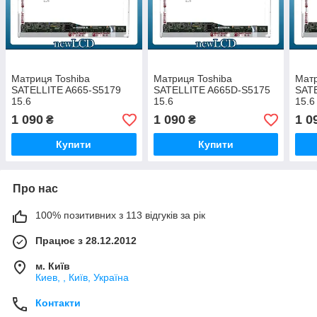
Матриця Toshiba
Матриця Toshiba
Матр
SATELLITE A665-S5179
SATELLITE A665D-S5175
SAT
15.6
15.6
15.6
1 090
1 090
1 0
₴
₴
Купити
Купити
Про нас
100% позитивних з 113 відгуків за рік
Працює з 28.12.2012
м. Київ
Киев, , Київ, Україна
Контакти