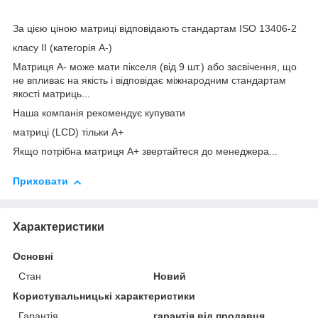
За цією ціною матриці відповідають стандартам ISO 13406-2
класу II (категорія А-)
Матриця А- може мати пікселя (від 9 шт.) або засвічення, що
не впливає на якість і відповідає міжнародним стандартам
якості матриць...
Наша компанія рекомендує купувати
матриці (LCD) тільки А+
Якщо потрібна матриця А+ звертайтеся до менеджера...
Приховати
Характеристики
Основні
Стан
Новий
Користувальницькі характеристики
Гарантія
гарантія від продавця