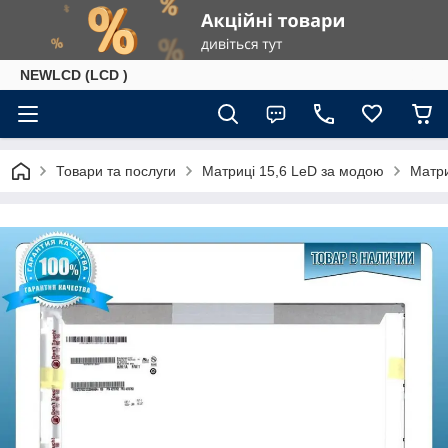
NEWLCD (LCD )
Товари та послуги
Матриці 15,6 LeD за модою
Матри