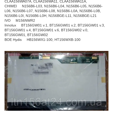
CLAA156WA07A, CLAA156WA11, CLAA156WA11A,
CHIMEI N156B6-L03, N156B6-L04, N156B6-L05, N156B6-
L06, N156B6-L07, N156B6-L08, N156B6-L0A, N156B6-L0B,
N156B6-L0I, N156B6-L0H, N156BGE-L11, N156BGE-L21
IVO M156NWR2
Innolux BT156GW01 v.1, BT156GW01 v.2, BT156GW01 v.3,
BT156GW01 v.4, BT156GW01 v.6, BT156GW02 v.0,
BT156GW01, BT156GW02
BOE Hydis HB156WX1-100, HT156WXB-100