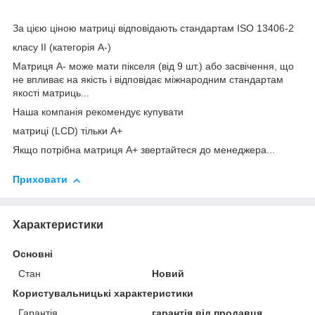
За цією ціною матриці відповідають стандартам ISO 13406-2
класу II (категорія А-)
Матриця А- може мати пікселя (від 9 шт.) або засвічення, що
не впливає на якість і відповідає міжнародним стандартам
якості матриць...
Наша компанія рекомендує купувати
матриці (LCD) тільки А+
Якщо потрібна матриця А+ звертайтеся до менеджера...
Приховати
Характеристики
Основні
Стан
Новий
Користувальницькі характеристики
Гарантія
гарантія від продавця