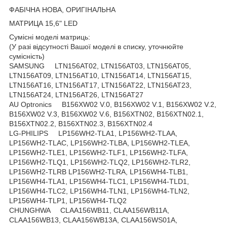
ФАБІЧНА НОВА, ОРИГІНАЛЬНА
МАТРИЦА 15,6" LED
Сумісні моделі матриць:
(У разі відсутності Вашої моделі в списку, уточнюйте
сумісність)
SAMSUNG LTN156AT02, LTN156AT03, LTN156AT05,
LTN156AT09, LTN156AT10, LTN156AT14, LTN156AT15,
LTN156AT16, LTN156AT17, LTN156AT22, LTN156AT23,
LTN156AT24, LTN156AT26, LTN156AT27
AU Optronics B156XW02 V.0, B156XW02 V.1, B156XW02 V.2,
B156XW02 V.3, B156XW02 V.6, B156XTN02, B156XTN02.1,
B156XTN02.2, B156XTN02.3, B156XTN02.4
LG-PHILIPS LP156WH2-TLA1, LP156WH2-TLAA,
LP156WH2-TLAC, LP156WH2-TLBA, LP156WH2-TLEA,
LP156WH2-TLE1, LP156WH2-TLF1, LP156WH2-TLFA,
LP156WH2-TLQ1, LP156WH2-TLQ2, LP156WH2-TLR2,
LP156WH2-TLRB LP156WH2-TLRA, LP156WH4-TLB1,
LP156WH4-TLA1, LP156WH4-TLC1, LP156WH4-TLD1,
LP156WH4-TLC2, LP156WH4-TLN1, LP156WH4-TLN2,
LP156WH4-TLP1, LP156WH4-TLQ2
CHUNGHWA CLAA156WB11, CLAA156WB11A,
CLAA156WB13, CLAA156WB13A, CLAA156WS01A,