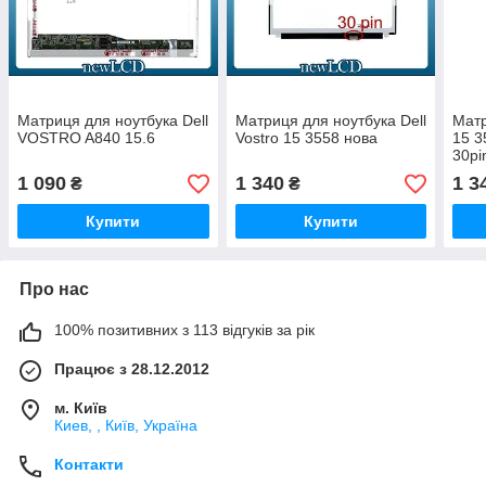
Матриця для ноутбука Dell
Матриця для ноутбука Dell
Матр
VOSTRO A840 15.6
Vostro 15 3558 нова
15 3
30pi
cd/m
1 090
1 340
1 3
₴
₴
Купити
Купити
Про нас
100% позитивних з 113 відгуків за рік
Працює з 28.12.2012
м. Київ
Киев, , Київ, Україна
Контакти