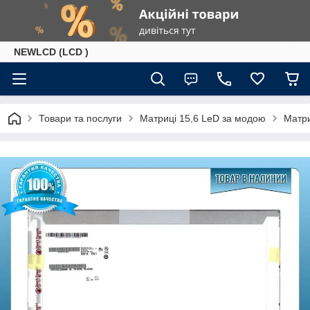
NEWLCD (LCD )
Товари та послуги
Матриці 15,6 LeD за модою
Матри