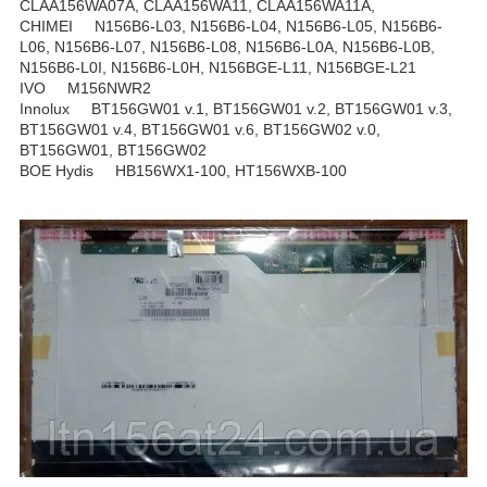
CLAA156WA07A, CLAA156WA11, CLAA156WA11A,
CHIMEI N156B6-L03, N156B6-L04, N156B6-L05, N156B6-
L06, N156B6-L07, N156B6-L08, N156B6-L0A, N156B6-L0B,
N156B6-L0I, N156B6-L0H, N156BGE-L11, N156BGE-L21
IVO M156NWR2
Innolux BT156GW01 v.1, BT156GW01 v.2, BT156GW01 v.3,
BT156GW01 v.4, BT156GW01 v.6, BT156GW02 v.0,
BT156GW01, BT156GW02
BOE Hydis HB156WX1-100, HT156WXB-100